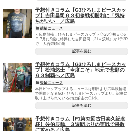
予想付きコラム【G3ひろしまピースカッ
プ】吉田昌司Ｇ３初参戦初勝利に「気持
ちがいい」／広島
競輪ニュース
＜広島競輪：ひろしまピースカップ＞◇G3◇初日◇6
日 7月にS級に特昇した吉田昌司（21＝茨城）が1予2R
で、大石崇晴の逃...
記事を読む
予想付きコラム【G3ひろしまピースカッ
プ】松浦悠士「今度こそ」地元で悲願の
Ｇ３制覇へ／広島
競輪ニュース
本日ピックアップするニュースは明日より広島競輪場
で開催となるG3・ひろしまピースカップより。記事に
取り上げられているのは前走のG1小...
記事を読む
予想付きコラム【F1第32回古田泰久記念
杯】佐伯辰哉、３週間ぶりの実戦で果敢
に攻める／広島