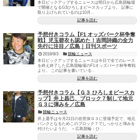
本日ピックアップするニュースは明日から広島競輪場
で開催となるG3ひろしまピースカップより。 記事に
取り上げられているのは10月...
記事を読む
予想付きコラム【F1 オッズパーク杯争奪
戦】児玉碧衣も認めた！吉岡詩織の全力
先行に注目／広島｜日刊スポーツ
2019/9/3
競輪ニュース
本日ピックアップするニュースは今日で全てのレース
を終え終了した広島競輪場のF1オッズパーク杯争奪戦
より。 この記事を書いている...
記事を読む
予想付きコラム【Ｇ３ ひろしまピースカ
ップ】井上昌己、ブロック７制して地元
Ｇ３に弾みを／広島
競輪ニュース
井上選手は今月21日の佐世保Ｇ３に登場予定で、地元
バンクとなるためこのブロック７でしっかりと弾みを
付けたいようだ。 ＜広島競輪：ひ...
記事を読む