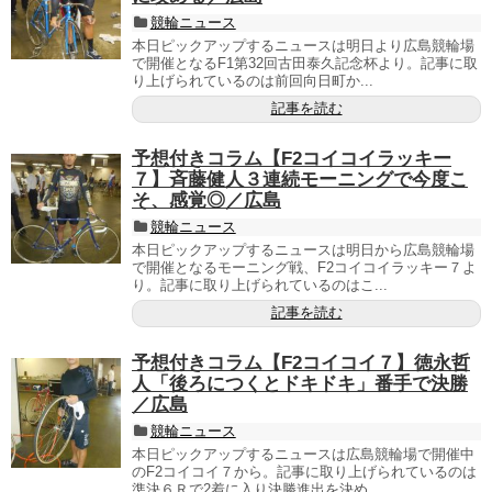
競輪ニュース
本日ピックアップするニュースは明日より広島競輪場
で開催となるF1第32回古田泰久記念杯より。記事に取
り上げられているのは前回向日町か...
記事を読む
予想付きコラム【F2コイコイラッキー
７】斉藤健人３連続モーニングで今度こ
そ、感覚◎／広島
競輪ニュース
本日ピックアップするニュースは明日から広島競輪場
で開催となるモーニング戦、F2コイコイラッキー７よ
り。記事に取り上げられているのはこ...
記事を読む
予想付きコラム【F2コイコイ７】徳永哲
人「後ろにつくとドキドキ」番手で決勝
／広島
競輪ニュース
本日ピックアップするニュースは広島競輪場で開催中
のF2コイコイ７から。記事に取り上げられているのは
準決６Ｒで2着に入り決勝進出を決め...