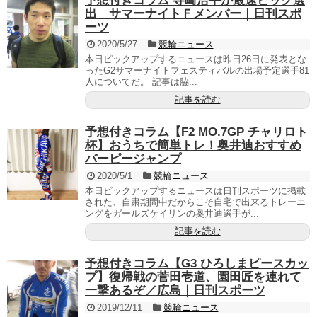
予想付きコラム 寺崎浩平が最速ビッグ選
出 サマーナイトＦメンバー｜日刊スポ
ーツ
2020/5/27
競輪ニュース
本日ピックアップするニュースは昨日26日に発表とな
ったG2サマーナイトフェスティバルの出場予定選手81
人についてだ。 記事は脇...
記事を読む
予想付きコラム【F2 MO.7GP チャリロト
杯】おうちで簡単トレ！奥井迪おすすめ
バーピージャンプ
2020/5/1
競輪ニュース
本日ピックアップするニュースは日刊スポーツに掲載
された、自粛期間中だからこそ自宅で出来るトレーニ
ングをガールズケイリンの奥井迪選手が...
記事を読む
予想付きコラム【G3 ひろしまピースカッ
プ】復帰戦の菅田壱道、園田匠を連れて
一撃あるぞ／広島｜日刊スポーツ
2019/12/11
競輪ニュース