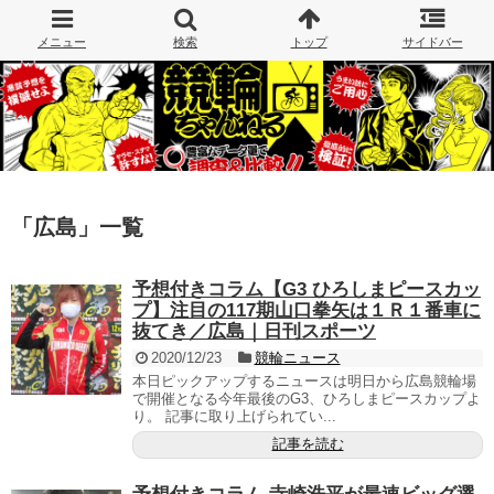
「
広島
」
一覧
予想付きコラム【G3 ひろしまピースカッ
プ】注目の117期山口拳矢は１Ｒ１番車に
抜てき／広島｜日刊スポーツ
2020/12/23
競輪ニュース
本日ピックアップするニュースは明日から広島競輪場
で開催となる今年最後のG3、ひろしまピースカップよ
り。 記事に取り上げられてい...
記事を読む