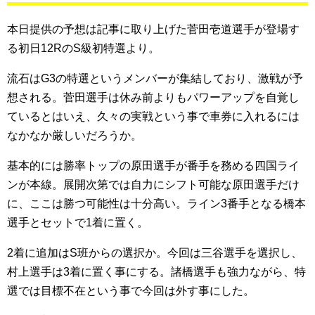
本日提供の予想は記事に取り上げた菅田壱道選手が登場す
る初日12RのS級初特選より。
流石はG3の特選というメンバーが集結しており、激戦が予
想される。菅田選手は休み前よりもパワーアップを自覚し
ているとはいえ、久々の実戦という事で車券に入れるには
なかなか厳しいだろうか。
基本的には勝率トップの原田選手が番手を務める四国ライ
ンが本線。展開次第では自力にシフト可能な原田選手だけ
に、ここは勝つ可能性は十分高い。ライン3番手となる橋本
選手とセットで1着に置く。
2着に追加はS班からの選択か。今回は三谷選手を選択し、
村上選手は3着に置く事にする。諸橋選手も強力ながら、特
選では目標不在という事で今回は外す事にした。