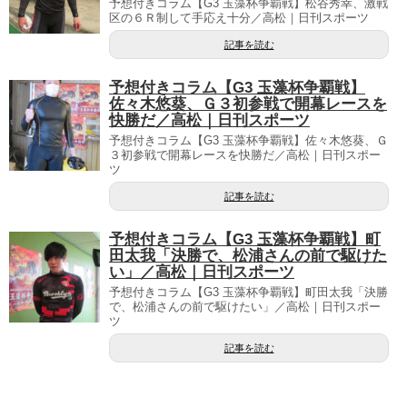
予想付きコラム【G3 玉藻杯争覇戦】松谷秀幸、激戦
区の６Ｒ制して手応え十分／高松｜日刊スポーツ
記事を読む
予想付きコラム【G3 玉藻杯争覇戦】
佐々木悠葵、Ｇ３初参戦で開幕レースを
快勝だ／高松｜日刊スポーツ
予想付きコラム【G3 玉藻杯争覇戦】佐々木悠葵、Ｇ
３初参戦で開幕レースを快勝だ／高松｜日刊スポー
ツ
記事を読む
予想付きコラム【G3 玉藻杯争覇戦】町
田太我「決勝で、松浦さんの前で駆けた
い」／高松｜日刊スポーツ
予想付きコラム【G3 玉藻杯争覇戦】町田太我「決勝
で、松浦さんの前で駆けたい」／高松｜日刊スポー
ツ
記事を読む