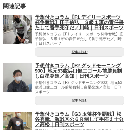
関連記事
予想付きコラム【F1 デイリースポーツ
杯争奪戦】庄子信弘、Ｓ級１班の責任果
たして番手死守だ／川崎｜日刊スポーツ
予想付きコラム【F1 デイリースポーツ杯争奪戦】庄
子信弘、Ｓ級１班の責任果たして番手死守だ／川崎
｜日刊スポーツ
記事を読む
予想付きコラム【F2 グッドモーニング
900】地元53歳浜口健二ゴール前勝負制
し白星発進／高知｜日刊スポーツ
予想付きコラム【F2 グッドモーニング900】地元53
歳浜口健二ゴール前勝負制し白星発進／高知｜日刊
スポーツ
記事を読む
予想付きコラム【G3 玉藻杯争覇戦】松
谷秀幸、激戦区の６Ｒ制して手応え十分
／高松｜日刊スポーツ