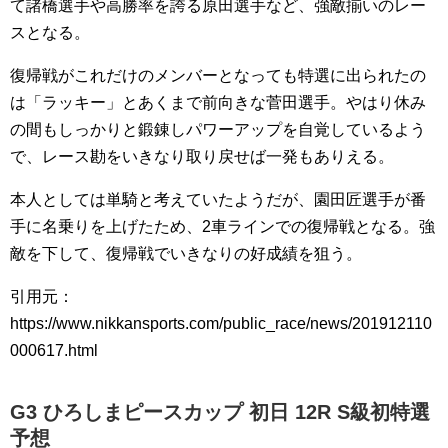
て諸橋選手や高勝率を誇る原田選手など、強敵揃いのレー
スとなる。
復帰戦がこれだけのメンバーとなっても特選に出られたの
は「ラッキー」とあくまで前向きな菅田選手。やはり休み
の間もしっかりと鍛錬しパワーアップを自覚しているよう
で、レース勘をいきなり取り戻せば一発もありえる。
本人としては単騎と考えていたようだが、園田匠選手が番
手に名乗りを上げたため、2車ラインでの復帰戦となる。強
敵を下して、復帰戦でいきなりの好成績を狙う。
引用元：
https://www.nikkansports.com/public_race/news/201912110
000617.html
G3 ひろしまピースカップ 初日 12R S級初特選
予想