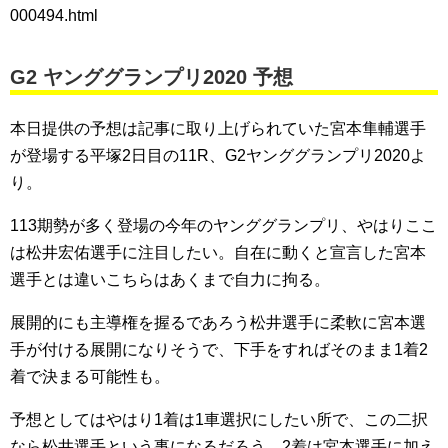
000494.html
G2 ヤンググランプリ2020 予想
本日提供の予想は記事に取り上げられていた宮本隼輔選手
が登場する平塚2日目の11R、G2ヤンググランプリ2020よ
り。
113期勢が多く登場の今年のヤンググランプリ、やはりここ
は松井宏佑選手に注目したい。自在に動くと宣言した宮本
選手とは違いこちらはあくまで自力に拘る。
展開的にも主導権を握るであろう松井選手に柔軟に宮本選
手が付ける展開になりそうで、下手をすればそのまま1着2
着で決まる可能性も。
予想としてはやはり1着は1車選択にしたい所で、この二択
なら松井選手という事になるだろう。2着は宮本選手に加え