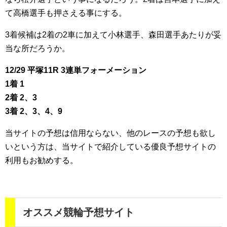
て高橋選手も押さえる事にする。
3着候補は2着の2車に加えて小林選手、森田選手あたりが妥
当な所だろうか。
12/29 平塚11R 3連単フォーメーション
1着 1
2着 2、3
3着 2、3、4、9
当サイトの予想は信用ならない、他のレースの予想も欲し
いという方は、当サイトで紹介している優良予想サイトの
利用もお勧めする。
オススメ競輪予想サイト