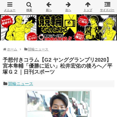
ホーム
競輪ニュース
予想付きコラム【G2 ヤンググランプリ2020】
宮本隼輔「優勝に近い」松井宏佑の後ろへ／平
塚Ｇ２｜日刊スポーツ
競輪ニュース