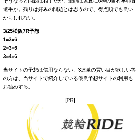
そうなると問題は相手だが、筆頭は素直に6枠の吉村早耶香
選手か。残りは好みの問題とは思うので、得点順でも良い
かもしれない。
3/25松阪7
R予想
1=3=6
2=3=6
3=4=6
当サイトの予想は信用ならない、3連単の買い目が欲しい等
の方は、当サイトで紹介している優良予想サイトの利用も
お勧めする。
[PR]