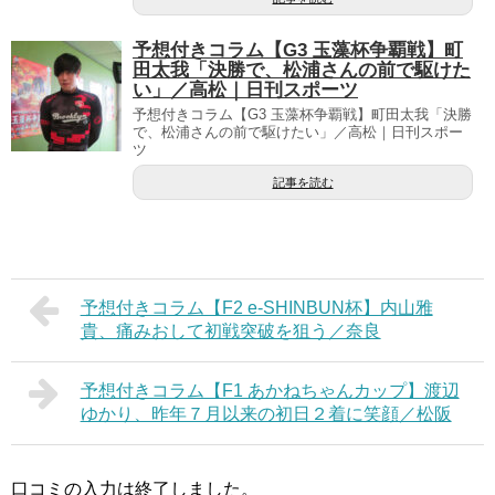
予想付きコラム【G3 玉藻杯争覇戦】町
田太我「決勝で、松浦さんの前で駆けた
い」／高松｜日刊スポーツ
予想付きコラム【G3 玉藻杯争覇戦】町田太我「決勝
で、松浦さんの前で駆けたい」／高松｜日刊スポー
ツ
記事を読む
予想付きコラム【F2 e-SHINBUN杯】内山雅
貴、痛みおして初戦突破を狙う／奈良
予想付きコラム【F1 あかねちゃんカップ】渡辺
ゆかり、昨年７月以来の初日２着に笑顔／松阪
口コミの入力は終了しました。