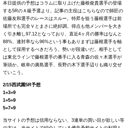
本日提供の予想はコラムに取り上げた藤根俊貴選手の登場
する5RのＡ級予選より。記事の主役はこちらなので師匠の
佐藤友和選手のレースはスルー。特昇を狙う藤根選手は前
場所でも完全Ｖとまさに絶好調。得点も他メンバーを大き
く引き離し97.12となっており、直近4ヶ月の勝率はなんと
88%、連対率なら96%という事もありまずは藤根選手を軸
として採用するべきだろう。勢いが段違いだ。相手として
は東北ラインで藤根選手の番手に入る青森の佐々木選手が
筆頭か。岐阜の廣島選手、長野の木下選手辺りも織り交ぜ
ていこう。
2/15
西武園5
R予想
1=3=9
1=5=9
5=7=9
当サイトの予想は信用ならない、3連単の買い目が欲しい等
の方は、当サイトで紹介している優良予想サイトの利用も