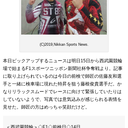
(C)2019,Nikkan Sports News.
本日ピックアップするニュースは明日15日から西武園競輪
場で始まるF1スポーツニッポン新聞社杯争奪戦より。記事
に取り上げられているのは今日の前検で師匠の佐藤友和選
手と一緒に検車場に現れた特昇を狙う藤根俊貴選手だ。か
なりリラックスムードでレースに向けて緊張していたりは
していないようで、写真では意気込みが感じられる表情を
見せた。師匠の方はめっちゃ笑顔だけど。
＜西武園競輪＞◇F1◇前検日◇14日