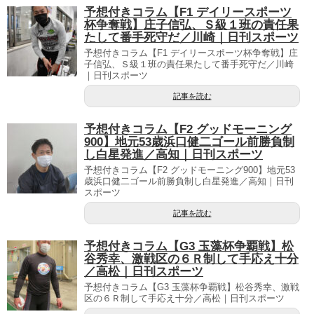
予想付きコラム【F1 デイリースポーツ
杯争奪戦】庄子信弘、Ｓ級１班の責任果
たして番手死守だ／川崎｜日刊スポーツ
予想付きコラム【F1 デイリースポーツ杯争奪戦】庄
子信弘、Ｓ級１班の責任果たして番手死守だ／川崎
｜日刊スポーツ
記事を読む
予想付きコラム【F2 グッドモーニング
900】地元53歳浜口健二ゴール前勝負制
し白星発進／高知｜日刊スポーツ
予想付きコラム【F2 グッドモーニング900】地元53
歳浜口健二ゴール前勝負制し白星発進／高知｜日刊
スポーツ
記事を読む
予想付きコラム【G3 玉藻杯争覇戦】松
谷秀幸、激戦区の６Ｒ制して手応え十分
／高松｜日刊スポーツ
予想付きコラム【G3 玉藻杯争覇戦】松谷秀幸、激戦
区の６Ｒ制して手応え十分／高松｜日刊スポーツ