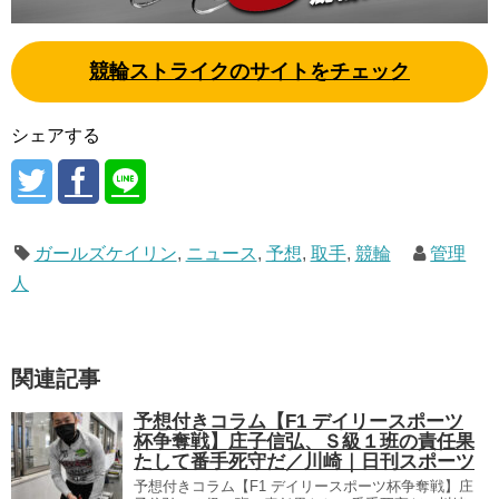
競輪ストライクのサイトをチェック
シェアする
ガールズケイリン
,
ニュース
,
予想
,
取手
,
競輪
管理
人
関連記事
予想付きコラム【F1 デイリースポーツ
杯争奪戦】庄子信弘、Ｓ級１班の責任果
たして番手死守だ／川崎｜日刊スポーツ
予想付きコラム【F1 デイリースポーツ杯争奪戦】庄