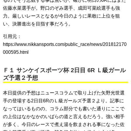
るのでそう悲観する事は無いが、確かに明日の6Rにはまた
佐藤水菜選手が。野口のぞみ選手、成田可菜絵選手も強
力。厳しいレースとなるが今日のように果敢に上位を狙
い、決勝進出を目指す事だろう。
引用元：
https://www.nikkansports.com/public_race/news/201812170
000595.html
Ｆ１ サンケイスポーツ杯 2日目 6R Ｌ級ガール
ズ予選２予想
本日提供の予想はニュースコラムで取り上げた矢野光世選
手の登場する2日目6RのＬ級ガールズ予選２より。記事に
なってはいるものの、コラム部分でも書いた通りにここで
の上位はなかなかのいばらの道と言えるだろう。強い相手
が多く、今日のレースで煮え湯を飲まされる事になった佐