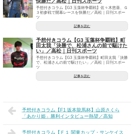
快勝だ／高松｜日刊スポーツ
予想付きコラム【G3 玉藻杯争覇戦】佐々木悠葵、Ｇ
３初参戦で開幕レースを快勝だ／高松｜日刊スポー
ツ
記事を読む
予想付きコラム【G3 玉藻杯争覇戦】町
田太我「決勝で、松浦さんの前で駆けた
い」／高松｜日刊スポーツ
予想付きコラム【G3 玉藻杯争覇戦】町田太我「決勝
で、松浦さんの前で駆けたい」／高松｜日刊スポー
ツ
記事を読む
予想付きコラム【F1 坂本龍馬杯】山原さくら
「あかり姫」勝利インタビュー熱望／高知
予想付きコラム【Ｆ１ 関東カップ・サンケイス