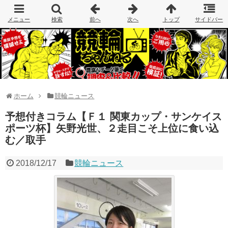
ホーム
競輪ニュース
予想付きコラム【Ｆ１ 関東カップ・サンケイス
ポーツ杯】矢野光世、２走目こそ上位に食い込
む／取手
2018/12/17
競輪ニュース