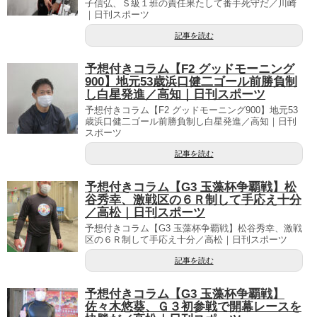
子信弘、Ｓ級１班の責任果たして番手死守だ／川崎
｜日刊スポーツ
記事を読む
予想付きコラム【F2 グッドモーニング
900】地元53歳浜口健二ゴール前勝負制
し白星発進／高知｜日刊スポーツ
予想付きコラム【F2 グッドモーニング900】地元53
歳浜口健二ゴール前勝負制し白星発進／高知｜日刊
スポーツ
記事を読む
予想付きコラム【G3 玉藻杯争覇戦】松
谷秀幸、激戦区の６Ｒ制して手応え十分
／高松｜日刊スポーツ
予想付きコラム【G3 玉藻杯争覇戦】松谷秀幸、激戦
区の６Ｒ制して手応え十分／高松｜日刊スポーツ
記事を読む
予想付きコラム【G3 玉藻杯争覇戦】
佐々木悠葵、Ｇ３初参戦で開幕レースを