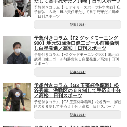
たして番手死守だ／川崎｜日刊スポーツ
予想付きコラム【F1 デイリースポーツ杯争奪戦】庄
子信弘、Ｓ級１班の責任果たして番手死守だ／川崎
｜日刊スポーツ
記事を読む
予想付きコラム【F2 グッドモーニング
900】地元53歳浜口健二ゴール前勝負制
し白星発進／高知｜日刊スポーツ
予想付きコラム【F2 グッドモーニング900】地元53
歳浜口健二ゴール前勝負制し白星発進／高知｜日刊
スポーツ
記事を読む
予想付きコラム【G3 玉藻杯争覇戦】松
谷秀幸、激戦区の６Ｒ制して手応え十分
／高松｜日刊スポーツ
予想付きコラム【G3 玉藻杯争覇戦】松谷秀幸、激戦
区の６Ｒ制して手応え十分／高松｜日刊スポーツ
記事を読む