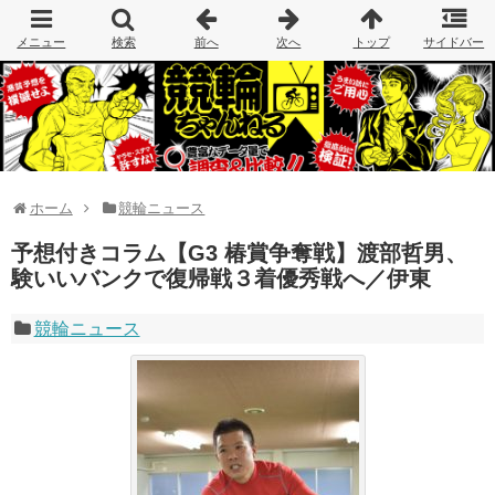
ホーム
競輪ニュース
予想付きコラム【G3 椿賞争奪戦】渡部哲男、
験いいバンクで復帰戦３着優秀戦へ／伊東
競輪ニュース