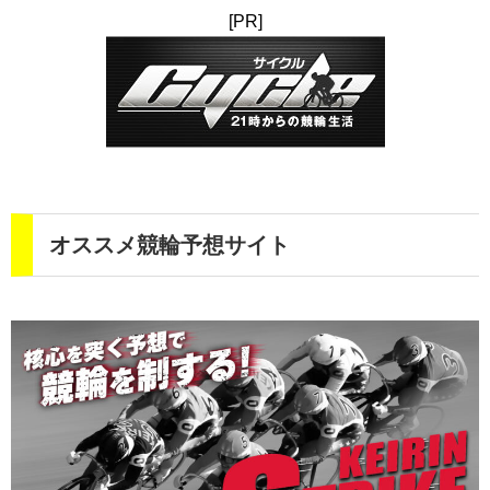
[PR]
オススメ競輪予想サイト