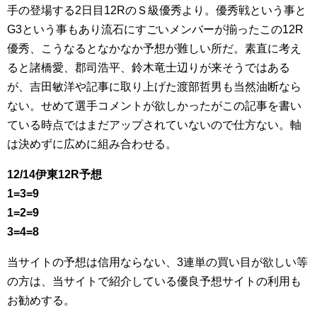
手の登場する2日目12RのＳ級優秀より。優秀戦という事と
G3という事もあり流石にすごいメンバーが揃ったこの12R
優秀、こうなるとなかなか予想が難しい所だ。素直に考え
ると諸橋愛、郡司浩平、鈴木竜士辺りが来そうではある
が、吉田敏洋や記事に取り上げた渡部哲男も当然油断なら
ない。せめて選手コメントが欲しかったがこの記事を書い
ている時点ではまだアップされていないので仕方ない。軸
は決めずに広めに組み合わせる。
12/14伊東12R予想
1=3=9
1=2=9
3=4=8
当サイトの予想は信用ならない、3連単の買い目が欲しい等
の方は、当サイトで紹介している優良予想サイトの利用も
お勧めする。