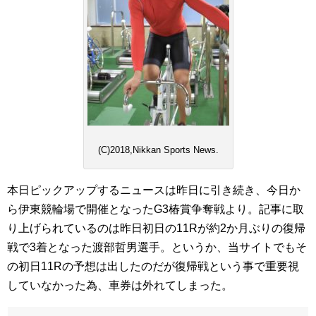
(C)2018,Nikkan Sports News.
本日ピックアップするニュースは昨日に引き続き、今日か
ら伊東競輪場で開催となったG3椿賞争奪戦より。記事に取
り上げられているのは昨日初日の11Rが約2か月ぶりの復帰
戦で3着となった渡部哲男選手。というか、当サイトでもそ
の初日11Rの予想は出したのだが復帰戦という事で重要視
していなかった為、車券は外れてしまった。