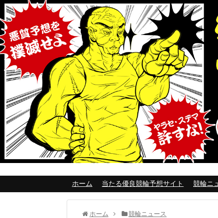
ホーム
当たる優良競輪予想サイト
競輪ニ
ホーム
競輪ニュース