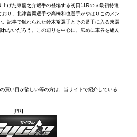
上げた東龍之介選手の登場する初日11RのＳ級初特選
ており、北津留翼選手や高橋和也選手がやはりこのメン
か。記事で触れられた鈴木裕選手とその番手に入る東選
侮れないだろう。この辺りを中心に、広めに車券を組ん
単の買い目が欲しい等の方は、当サイトで紹介している
[PR]