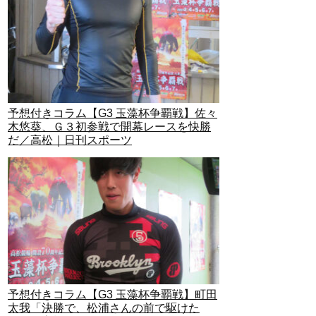
予想付きコラム【G3 玉藻杯争覇戦】佐々
木悠葵、Ｇ３初参戦で開幕レースを快勝
だ／高松｜日刊スポーツ
予想付きコラム【G3 玉藻杯争覇戦】町田
太我「決勝で、松浦さんの前で駆けた