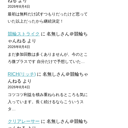
ねる
より
2026年8月4日
最初は無料だけ試すつもりだったけど思って
いた以上だったから継続決定！
競輪ストライク
に
名無しさん＠競輪ち
ゃんねる
より
2026年8月4日
まだ参加回数は多くありませんが、今のとこ
ろ微プラスです 自分だけで予想していた…
RICH(リッチ)
に
名無しさん＠競輪ちゃ
んねる
より
2026年8月4日
コツコツ利益を積み重ねられるところも気に
入っています。長く続けるならこういうス
タ…
クリアレーサー
に
名無しさん＠競輪ち