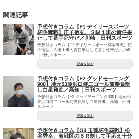
関連記事
予想付きコラム【F1 デイリースポーツ
杯争奪戦】庄子信弘、Ｓ級１班の責任果
たして番手死守だ／川崎｜日刊スポーツ
予想付きコラム【F1 デイリースポーツ杯争奪戦】庄
子信弘、Ｓ級１班の責任果たして番手死守だ／川崎
｜日刊スポーツ
記事を読む
予想付きコラム【F2 グッドモーニング
900】地元53歳浜口健二ゴール前勝負制
し白星発進／高知｜日刊スポーツ
予想付きコラム【F2 グッドモーニング900】地元53
歳浜口健二ゴール前勝負制し白星発進／高知｜日刊
スポーツ
記事を読む
予想付きコラム【G3 玉藻杯争覇戦】松
谷秀幸、激戦区の６Ｒ制して手応え十分