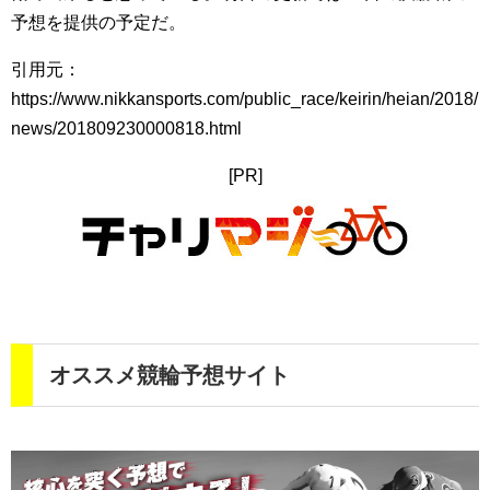
予想を提供の予定だ。
引用元：
https://www.nikkansports.com/public_race/keirin/heian/2018/
news/201809230000818.html
[PR]
オススメ競輪予想サイト