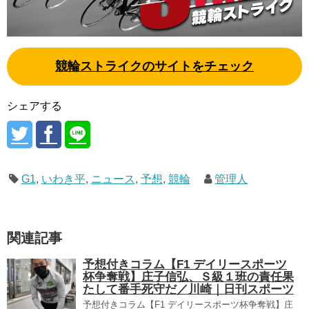
競輪ストライクのサイトをチェック
シェアする
G1
,
いわき平
,
ニュース
,
予想
,
競輪
管理人
関連記事
予想付きコラム【F1 デイリースポーツ
杯争奪戦】庄子信弘、Ｓ級１班の責任果
たして番手死守だ／川崎｜日刊スポーツ
予想付きコラム【F1 デイリースポーツ杯争奪戦】庄