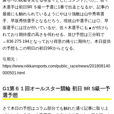
勝ちへの執着を見せる等堂々としたコメントだった。佐々
木選手は初日9R Ｓ級一予選に1番で出走となるが、記事の
最後にも触れられているようにやはり強敵は山中秀将選
手、早坂秀悟選手となるだろう。現状山中選手には◎、早
坂選手には注が付いているが、佐々木選手にも▲が付けら
れており期待度の高さを伺わせる。並び予想は三分戦で
←836 275 194となっており得意の捲りに期待だ。本日提供
の予想もこの明日の初日9Rからとなる。
引用元：
https://www.nikkansports.com/public_race/news/201808140
000501.html
G1第６１回オールスター競輪 初日 9R S級一予
選予想
さて本日の予想はコラム部分でも触れた通り記事に取り上