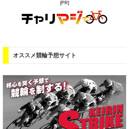
[PR]
オススメ競輪予想サイト