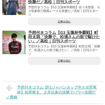
快勝だ／高松｜日刊スポーツ
予想付きコラム【G3 玉藻杯争覇戦】佐々木悠葵、Ｇ
３初参戦で開幕レースを快勝だ／高松｜日刊スポー
ツ
記事を読む
予想付きコラム【G3 玉藻杯争覇戦】町
田太我「決勝で、松浦さんの前で駆けた
い」／高松｜日刊スポーツ
予想付きコラム【G3 玉藻杯争覇戦】町田太我「決勝
で、松浦さんの前で駆けたい」／高松｜日刊スポー
ツ
記事を読む
予想付きコラム【F1ジャパンカップ中スポ昇竜
杯】長尾拳太、２月以来の決勝でパワー全開だ
／豊橋