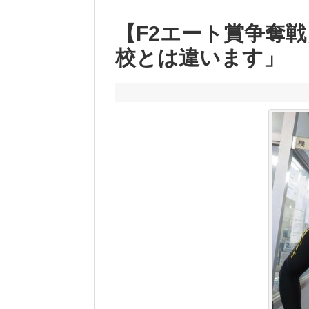
【F2エート賞争奪
校とは違います」