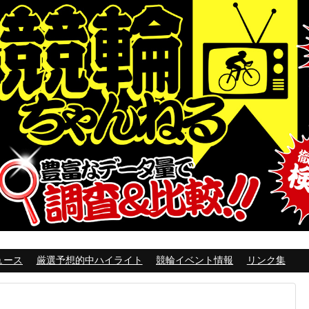
ュース
厳選予想的中ハイライト
競輪イベント情報
リンク集