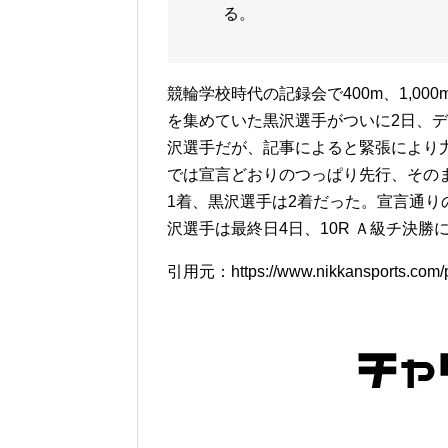
る。
競輪学校時代の記録会で400m、1,00
を集めていた黒沢選手がついに2日、
沢選手だが、記事によると緊張により力
では宣言どおりのつっぱり先行、その
1着、黒沢選手は2着だった。宣言通り
沢選手は最終日4日、
10R Ａ級チ決勝
引用元：https://www.nikkansports.com/p