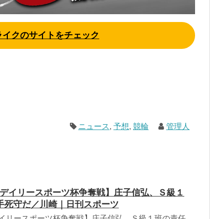
ライクのサイトをチェック
ニュース
,
予想
,
競輪
管理人
1 デイリースポーツ杯争奪戦】庄子信弘、Ｓ級１
手死守だ／川崎｜日刊スポーツ
デイリースポーツ杯争奪戦】庄子信弘、Ｓ級１班の責任