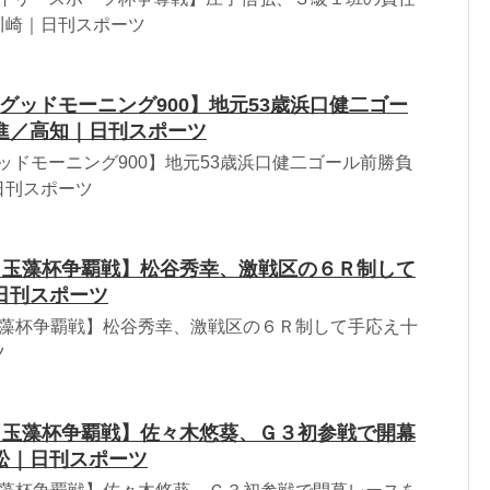
川崎｜日刊スポーツ
 グッドモーニング900】地元53歳浜口健二ゴー
進／高知｜日刊スポーツ
グッドモーニング900】地元53歳浜口健二ゴール前勝負
日刊スポーツ
3 玉藻杯争覇戦】松谷秀幸、激戦区の６Ｒ制して
日刊スポーツ
玉藻杯争覇戦】松谷秀幸、激戦区の６Ｒ制して手応え十
ツ
3 玉藻杯争覇戦】佐々木悠葵、Ｇ３初参戦で開幕
松｜日刊スポーツ