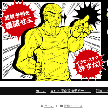
ホーム
当たる優良競輪予想サイト
競輪ニ
ホーム
競輪ニュース