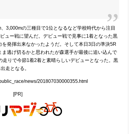
0m、3,000mの三種目で1位となるなど学校時代から注目
デビュー戦に望んだ。デビュー戦で見事に1着となった黒
を発揮出来なかったようだ。そして本日3日の準決5R
まま逃げ切るかと思われたが森選手が最後に追い込んで
の走りで今節1着2着と素晴らしいデビューとなった。黒
に出走となる。
ublic_race/news/201807030000355.html
[PR]