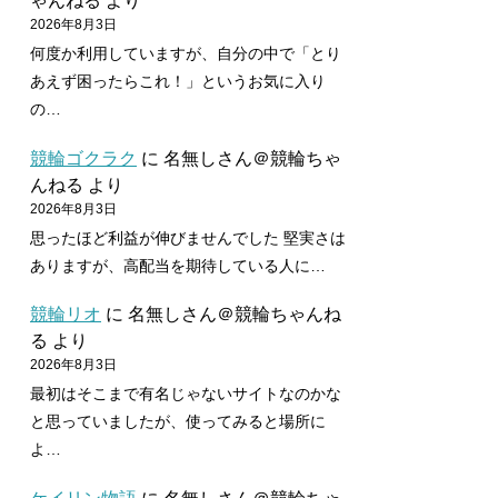
ゃんねる
より
2026年8月3日
何度か利用していますが、自分の中で「とり
あえず困ったらこれ！」というお気に入り
の…
競輪ゴクラク
に
名無しさん＠競輪ちゃ
んねる
より
2026年8月3日
思ったほど利益が伸びませんでした 堅実さは
ありますが、高配当を期待している人に…
競輪リオ
に
名無しさん＠競輪ちゃんね
る
より
2026年8月3日
最初はそこまで有名じゃないサイトなのかな
と思っていましたが、使ってみると場所に
よ…