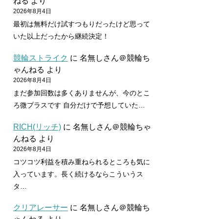
ねる
より
2026年8月4日
最初は無料だけ試すつもりだったけど思って
いた以上だったから継続決定！
競輪ストライク
に
名無しさん＠競輪ち
ゃんねる
より
2026年8月4日
まだ参加回数は多くありませんが、今のとこ
ろ微プラスです 自分だけで予想していた…
RICH(リッチ)
に
名無しさん＠競輪ちゃ
んねる
より
2026年8月4日
コツコツ利益を積み重ねられるところも気に
入っています。長く続けるならこういうス
タ…
クリアレーサー
に
名無しさん＠競輪ち