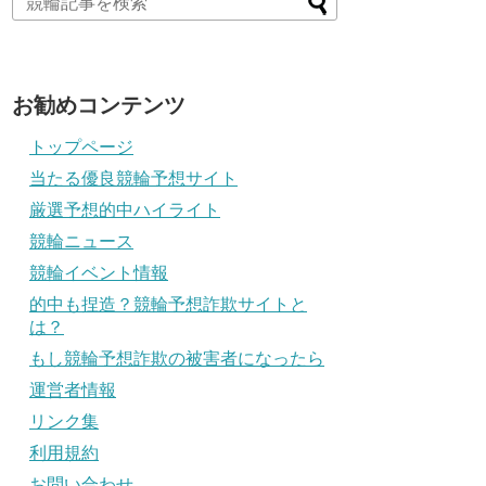
お勧めコンテンツ
トップページ
当たる優良競輪予想サイト
厳選予想的中ハイライト
競輪ニュース
競輪イベント情報
的中も捏造？競輪予想詐欺サイトと
は？
もし競輪予想詐欺の被害者になったら
運営者情報
リンク集
利用規約
お問い合わせ