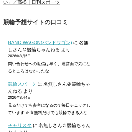
い」／高松｜日刊スポーツ
競輪予想サイトの口コミ
BAND WAGON(バンドワゴン)
に
名無
しさん＠競輪ちゃんねる
より
2026年8月5日
問い合わせへの返信は早く、運営面で気にな
るところはなかったな
競輪スパーク
に
名無しさん＠競輪ちゃ
んねる
より
2026年8月4日
見るだけでも参考になるので毎日チェックし
ています 正直無料だけでも競輪できる人な…
チャリスタ
に
名無しさん＠競輪ちゃん