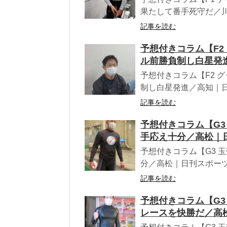
果たして番手死守だ／
記事を読む
予想付きコラム【F2
ル前勝負制し白星発
予想付きコラム【F2 
制し白星発進／高知｜
記事を読む
予想付きコラム【G
手応え十分／高松｜
予想付きコラム【G3 
分／高松｜日刊スポー
記事を読む
予想付きコラム【G
レースを快勝だ／高