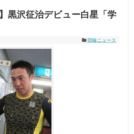
戦】黒沢征治デビュー白星「学
競輪ニュース