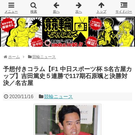
ホーム
競輪ニュース
予想付きコラム【F1 中日スポーツ杯 S名古屋カ
ップ】吉田篤史５連勝で117期石原颯と決勝対
決／名古屋
2020/11/16
競輪ニュース