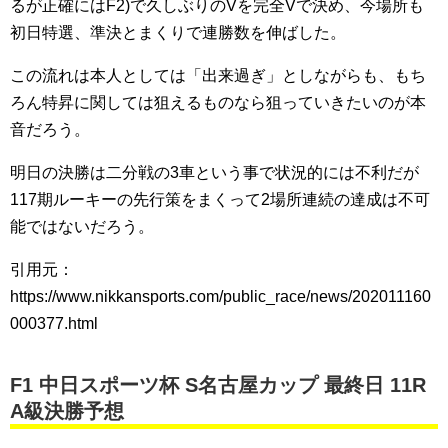
るが正確にはF2)で久しぶりのVを完全Vで決め、今場所も
初日特選、準決とまくりで連勝数を伸ばした。
この流れは本人としては「出来過ぎ」としながらも、もち
ろん特昇に関しては狙えるものなら狙っていきたいのが本
音だろう。
明日の決勝は二分戦の3車という事で状況的には不利だが
117期ルーキーの先行策をまくって2場所連続の達成は不可
能ではないだろう。
引用元：
https://www.nikkansports.com/public_race/news/202011160
000377.html
F1 中日スポーツ杯 S名古屋カップ 最終日 11R
A級決勝予想