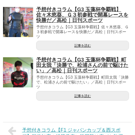
予想付きコラム【G3 玉藻杯争覇戦】
佐々木悠葵、Ｇ３初参戦で開幕レースを
快勝だ／高松｜日刊スポーツ
予想付きコラム【G3 玉藻杯争覇戦】佐々木悠葵、Ｇ
３初参戦で開幕レースを快勝だ／高松｜日刊スポー
ツ
記事を読む
予想付きコラム【G3 玉藻杯争覇戦】町
田太我「決勝で、松浦さんの前で駆けた
い」／高松｜日刊スポーツ
予想付きコラム【G3 玉藻杯争覇戦】町田太我「決勝
で、松浦さんの前で駆けたい」／高松｜日刊スポー
ツ
記事を読む
予想付きコラム【F1 ジャパンカップ＆西スポ