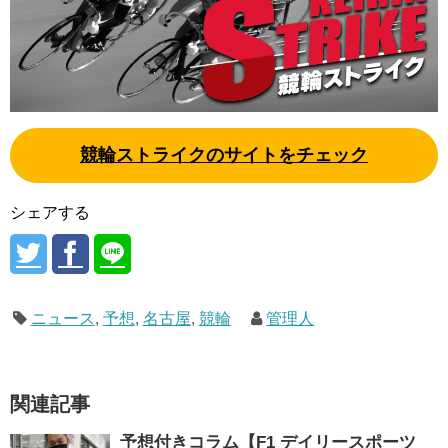
競輪ストライクのサイトをチェック
シェアする
ニュース
,
予想
,
名古屋
,
競輪
管理人
関連記事
予想付きコラム【F1 デイリースポーツ