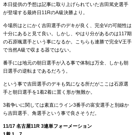
本日提供の予想は記事に取り上げられていた吉田篤史選手
が登場する最終日11RのA級決勝より。
今場所はとにかく吉田選手のデキが良く、完全Vの可能性は
十分にあると見て良い。しかし、やはり分があるのは117期
の石原颯選手という事になるか。こちらも連勝で完全V王手
で当然A級で収まる器ではない。
番手には地元の朝日選手が入る事で体制は万全、しかも朝
日選手の逆転まであるだろう。
という事で吉田選手のデキも気になる所だがここは石原選
手と朝日選手を1着2着に置く形が無難か。
3着争いに関しては素直にライン3番手の富安選手と別線か
ら吉田選手、角選手という事で良さそうだ。
11/17 名古屋11R 3連単フォーメーション
1着 1、7