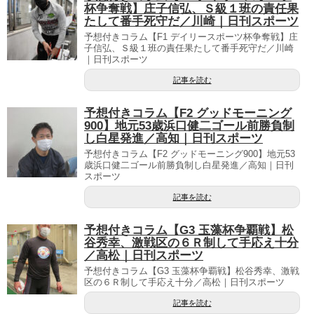
杯争奪戦】庄子信弘、Ｓ級１班の責任果
たして番手死守だ／川崎｜日刊スポーツ
予想付きコラム【F1 デイリースポーツ杯争奪戦】庄
子信弘、Ｓ級１班の責任果たして番手死守だ／川崎
｜日刊スポーツ
記事を読む
予想付きコラム【F2 グッドモーニング
900】地元53歳浜口健二ゴール前勝負制
し白星発進／高知｜日刊スポーツ
予想付きコラム【F2 グッドモーニング900】地元53
歳浜口健二ゴール前勝負制し白星発進／高知｜日刊
スポーツ
記事を読む
予想付きコラム【G3 玉藻杯争覇戦】松
谷秀幸、激戦区の６Ｒ制して手応え十分
／高松｜日刊スポーツ
予想付きコラム【G3 玉藻杯争覇戦】松谷秀幸、激戦
区の６Ｒ制して手応え十分／高松｜日刊スポーツ
記事を読む