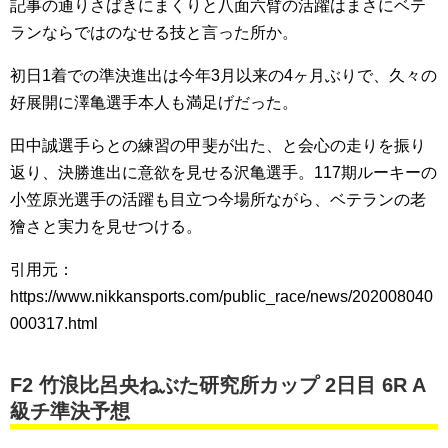
記事の通りさばきにまくりと八面六臂の活躍はまさにベテ
ランならではのなせる技と言った所か。
初日1着での準決進出は今年3月以来の4ヶ月ぶりで、久々の
好展開に澤亀選手本人も満足げだった。
田中誠選手らとの練習の甲斐が出た、と会心の走りを振り
返り、決勝進出に意欲を見せる沢亀選手。117期ルーキーの
小笠原光選手の活躍も目立つ今場所ながら、ベテランの老
獪さと実力を見せつける。
引用元：
https://www.nikkansports.com/public_race/news/202008040
000317.html
F2 竹浪比呂央ねぶた研究所カップ 2日目 6R A
級チ準決予想