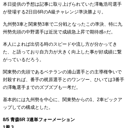
本日提供の予想は記事に取り上げられていた澤亀浩司選手
が登場する2日目6RのA級チャレンジ準決勝より。
九州勢3車と関東勢3車で二分戦となったこの準決、特に九
州勢先頭の中野選手は近況で成績急上昇で期待感○だ。
本人によれば出切る時のスピードや流し方が分かってき
た、と語っており自力力が大きく向上した事が好成績に繋
がっているだろう。
関東勢の先頭であるベテランの浦山選手との主導権争いで
封殺すれば、番手の梶原選手とのワンツー、ひいては3番手
の澤亀選手までのズブズブも一考だ。
基本的には九州勢を中心に、関東勢からの1、2車ピックア
ップしての構成とした。
8/5 青森6R 3連単フォーメーション
1着 3