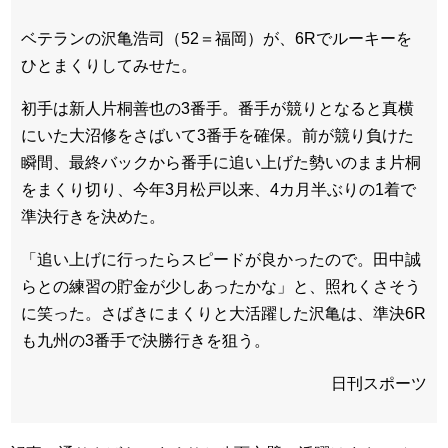
ベテランの沢亀浩司（52＝福岡）が、6Rでルーキーを
ひとまくりしてみせた。
初手は新人片桐善也の3番手。番手が競りとなると真横
にいた大沼修をさばいて3番手を確保。前が競り負けた
瞬間、最終バックから番手に追い上げた勢いのまま片桐
をまくり切り、今年3月松戸以来、4カ月半ぶりの1着で
準決行きを決めた。
「追い上げに行ったらスピードが良かったので。田中誠
らとの練習の貯金が少しあったかな」と、照れくさそう
に笑った。さばきにまくりと大活躍した沢亀は、準決6R
も九州の3番手で決勝行きを狙う。
日刊スポーツ