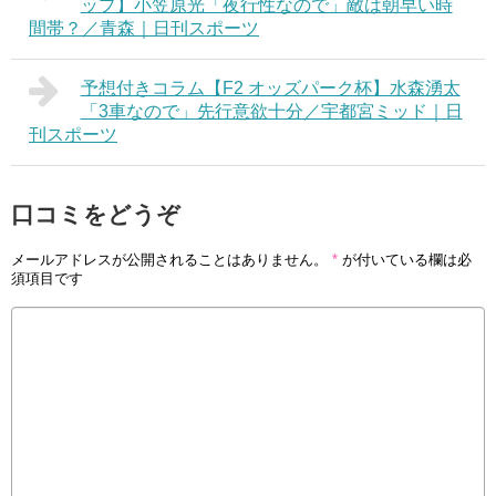
ップ】小笠原光「夜行性なので」敵は朝早い時
間帯？／青森｜日刊スポーツ
予想付きコラム【F2 オッズパーク杯】水森湧太
「3車なので」先行意欲十分／宇都宮ミッド｜日
刊スポーツ
口コミをどうぞ
メールアドレスが公開されることはありません。
*
が付いている欄は必
須項目です