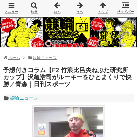
ホーム
競輪ニュース
予想付きコラム【F2 竹浪比呂央ねぶた研究所
カップ】沢亀浩司がルーキーをひとまくりで快
勝／青森｜日刊スポーツ
競輪ニュース