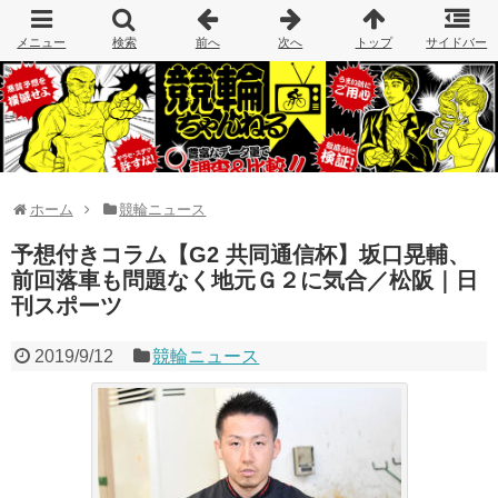
ホーム
競輪ニュース
予想付きコラム【G2 共同通信杯】坂口晃輔、
前回落車も問題なく地元Ｇ２に気合／松阪｜日
刊スポーツ
2019/9/12
競輪ニュース