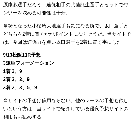
原康多選手だろう。連係相手の武藤龍生選手とセットでワ
ンツーを決める可能性は十分。
単騎となった小松崎大地選手も気になる所で、坂口選手と
どちらを2着に置くかがポイントになりそうだ。当サイトで
は、今回は連係力を買い坂口選手を2着に置く事にした。
9/13松阪11
R予想
3連単フォーメーション
1着 3、9
2着 2、3、9
3着 2、3、5、9
当サイトの予想は信用ならない、他のレースの予想も欲し
いという方は、当サイトで紹介している優良予想サイトの
利用もお勧めする。