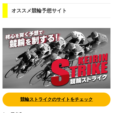
オススメ競輪予想サイト
競輪ストライクのサイトをチェック