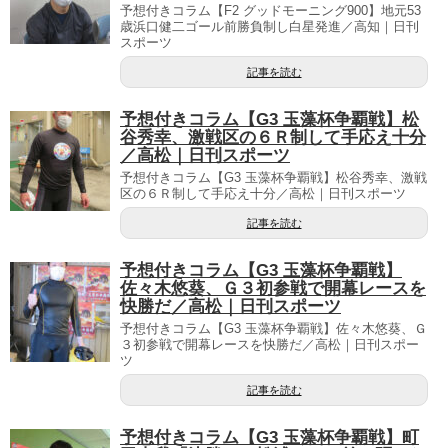
予想付きコラム【F2 グッドモーニング900】地元53
歳浜口健二ゴール前勝負制し白星発進／高知｜日刊
スポーツ
記事を読む
予想付きコラム【G3 玉藻杯争覇戦】松
谷秀幸、激戦区の６Ｒ制して手応え十分
／高松｜日刊スポーツ
予想付きコラム【G3 玉藻杯争覇戦】松谷秀幸、激戦
区の６Ｒ制して手応え十分／高松｜日刊スポーツ
記事を読む
予想付きコラム【G3 玉藻杯争覇戦】
佐々木悠葵、Ｇ３初参戦で開幕レースを
快勝だ／高松｜日刊スポーツ
予想付きコラム【G3 玉藻杯争覇戦】佐々木悠葵、Ｇ
３初参戦で開幕レースを快勝だ／高松｜日刊スポー
ツ
記事を読む
予想付きコラム【G3 玉藻杯争覇戦】町