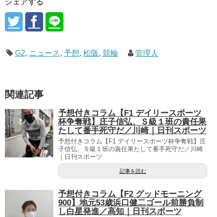
シェアする
G2
,
ニュース
,
予想
,
松阪
,
競輪
管理人
関連記事
予想付きコラム【F1 デイリースポーツ
杯争奪戦】庄子信弘、Ｓ級１班の責任果
たして番手死守だ／川崎｜日刊スポーツ
予想付きコラム【F1 デイリースポーツ杯争奪戦】庄
子信弘、Ｓ級１班の責任果たして番手死守だ／川崎
｜日刊スポーツ
記事を読む
予想付きコラム【F2 グッドモーニング
900】地元53歳浜口健二ゴール前勝負制
し白星発進／高知｜日刊スポーツ