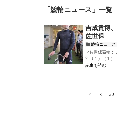
「
競輪ニュース
」
一覧
吉成貴博
佐世保
競輪ニュース
＜佐世保競輪：
節（１）（１）（
記事を読む
30