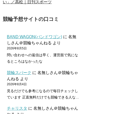
い」／高松｜日刊スポーツ
競輪予想サイトの口コミ
BAND WAGON(バンドワゴン)
に
名無
しさん＠競輪ちゃんねる
より
2026年8月5日
問い合わせへの返信は早く、運営面で気にな
るところはなかったな
競輪スパーク
に
名無しさん＠競輪ちゃ
んねる
より
2026年8月4日
見るだけでも参考になるので毎日チェックし
ています 正直無料だけでも競輪できる人な…
チャリスタ
に
名無しさん＠競輪ちゃん