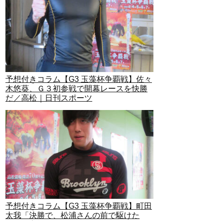
予想付きコラム【G3 玉藻杯争覇戦】佐々
木悠葵、Ｇ３初参戦で開幕レースを快勝
だ／高松｜日刊スポーツ
予想付きコラム【G3 玉藻杯争覇戦】町田
太我「決勝で、松浦さんの前で駆けた