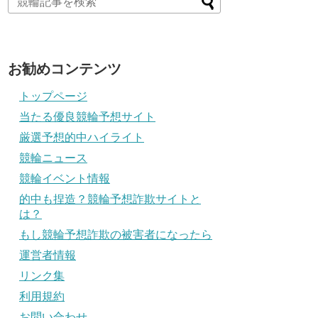
お勧めコンテンツ
トップページ
当たる優良競輪予想サイト
厳選予想的中ハイライト
競輪ニュース
競輪イベント情報
的中も捏造？競輪予想詐欺サイトと
は？
もし競輪予想詐欺の被害者になったら
運営者情報
リンク集
利用規約
お問い合わせ