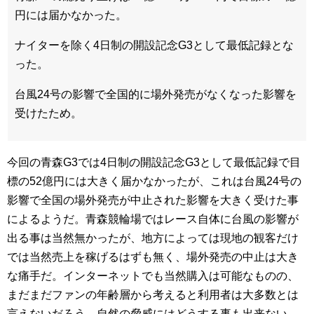
円には届かなかった。
ナイターを除く4日制の開設記念G3として最低記録とな
った。
台風24号の影響で全国的に場外発売がなくなった影響を
受けたため。
今回の青森G3では4日制の開設記念G3として最低記録で目
標の52億円には大きく届かなかったが、これは台風24号の
影響で全国の場外発売が中止された影響を大きく受けた事
によるようだ。青森競輪場ではレース自体に台風の影響が
出る事は当然無かったが、地方によっては現地の観客だけ
では当然売上を稼げるはずも無く、場外発売の中止は大き
な痛手だ。インターネットでも当然購入は可能なものの、
まだまだファンの年齢層から考えると利用者は大多数とは
言えないだろう。自然の脅威にはどうする事も出来ない