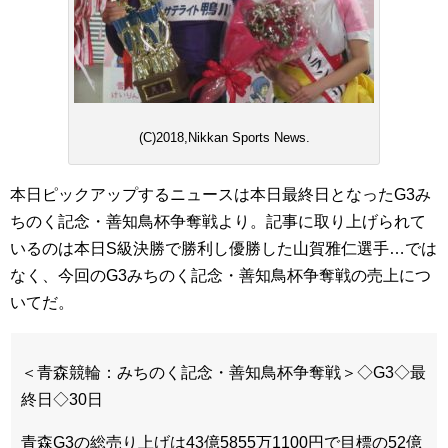
(C)2018,Nikkan Sports News.
本日ピックアップするニュースは本日最終日となったG3み
ちのく記念・善知鳥杯争奪戦より。記事に取り上げられて
いるのは本日S級決勝で勝利し優勝した山賀雅仁選手…では
なく、今回のG3みちのく記念・善知鳥杯争奪戦の売上につ
いてだ。
＜青森競輪：みちのく記念・善知鳥杯争奪戦＞◇G3◇最
終日◇30日
青森G3の総売り上げは43億5855万1100円で目標の52億