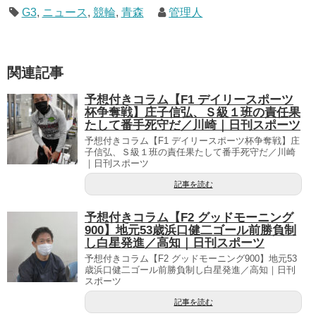
G3
,
ニュース
,
競輪
,
青森
管理人
関連記事
予想付きコラム【F1 デイリースポーツ
杯争奪戦】庄子信弘、Ｓ級１班の責任果
たして番手死守だ／川崎｜日刊スポーツ
予想付きコラム【F1 デイリースポーツ杯争奪戦】庄
子信弘、Ｓ級１班の責任果たして番手死守だ／川崎
｜日刊スポーツ
記事を読む
予想付きコラム【F2 グッドモーニング
900】地元53歳浜口健二ゴール前勝負制
し白星発進／高知｜日刊スポーツ
予想付きコラム【F2 グッドモーニング900】地元53
歳浜口健二ゴール前勝負制し白星発進／高知｜日刊
スポーツ
記事を読む