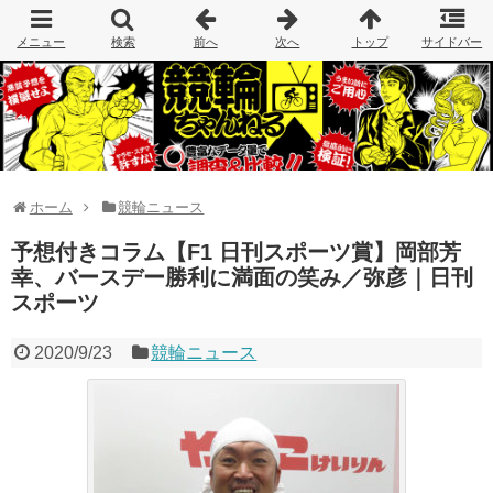
ホーム
競輪ニュース
予想付きコラム【F1 日刊スポーツ賞】岡部芳
幸、バースデー勝利に満面の笑み／弥彦｜日刊
スポーツ
2020/9/23
競輪ニュース