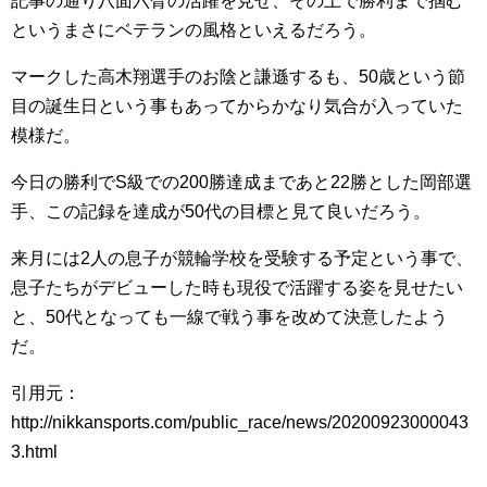
記事の通り八面六臂の活躍を見せ、その上で勝利まで掴む
というまさにベテランの風格といえるだろう。
マークした高木翔選手のお陰と謙遜するも、50歳という節
目の誕生日という事もあってからかなり気合が入っていた
模様だ。
今日の勝利でS級での200勝達成まであと22勝とした岡部選
手、この記録を達成が50代の目標と見て良いだろう。
来月には2人の息子が競輪学校を受験する予定という事で、
息子たちがデビューした時も現役で活躍する姿を見せたい
と、50代となっても一線で戦う事を改めて決意したよう
だ。
引用元：
http://nikkansports.com/public_race/news/20200923000043
3.html