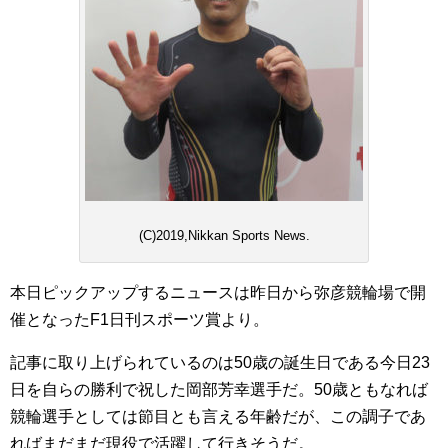
(C)2019,Nikkan Sports News.
本日ピックアップするニュースは昨日から弥彦競輪場で開
催となったF1日刊スポーツ賞より。
記事に取り上げられているのは50歳の誕生日である今日23
日を自らの勝利で祝した岡部芳幸選手だ。50歳ともなれば
競輪選手としては節目とも言える年齢だが、この調子であ
ればまだまだ現役で活躍して行きそうだ。