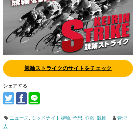
競輪ストライクのサイトをチェック
シェアする
ニュース
,
ミッドナイト競輪
,
予想
,
弥彦
,
競輪
管理
人