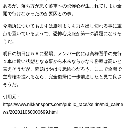
あるが、落ち方が悪く落車への恐怖心が生まれてしまい全
開で行けなかったのが要因との事。
今場所についてもまずは勝利よりも力を出し切れる事に重
点を置いているようで、恐怖心克服が第一の課題になりそ
うだ。
明日の初日は５Ｒに登場。メンバー的には高橋選手の先行
１車に近い状態となる事から本来ならかなり勝率は高いと
言えそうだが、問題はやはり恐怖心だろう。ここで全開で
主導権を握れるなら、完全復帰に一歩前進したと見て良さ
そうだ。
引用元：
https://www.nikkansports.com/public_race/keirin/mid_cal/ne
ws/202011060000699.html