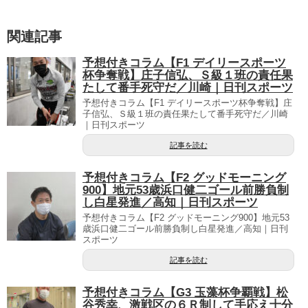
関連記事
予想付きコラム【F1 デイリースポーツ
杯争奪戦】庄子信弘、Ｓ級１班の責任果
たして番手死守だ／川崎｜日刊スポーツ
予想付きコラム【F1 デイリースポーツ杯争奪戦】庄
子信弘、Ｓ級１班の責任果たして番手死守だ／川崎
｜日刊スポーツ
記事を読む
予想付きコラム【F2 グッドモーニング
900】地元53歳浜口健二ゴール前勝負制
し白星発進／高知｜日刊スポーツ
予想付きコラム【F2 グッドモーニング900】地元53
歳浜口健二ゴール前勝負制し白星発進／高知｜日刊
スポーツ
記事を読む
予想付きコラム【G3 玉藻杯争覇戦】松
谷秀幸、激戦区の６Ｒ制して手応え十分