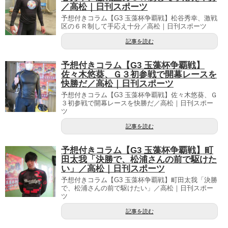
／高松｜日刊スポーツ
予想付きコラム【G3 玉藻杯争覇戦】松谷秀幸、激戦
区の６Ｒ制して手応え十分／高松｜日刊スポーツ
記事を読む
予想付きコラム【G3 玉藻杯争覇戦】
佐々木悠葵、Ｇ３初参戦で開幕レースを
快勝だ／高松｜日刊スポーツ
予想付きコラム【G3 玉藻杯争覇戦】佐々木悠葵、Ｇ
３初参戦で開幕レースを快勝だ／高松｜日刊スポー
ツ
記事を読む
予想付きコラム【G3 玉藻杯争覇戦】町
田太我「決勝で、松浦さんの前で駆けた
い」／高松｜日刊スポーツ
予想付きコラム【G3 玉藻杯争覇戦】町田太我「決勝
で、松浦さんの前で駆けたい」／高松｜日刊スポー
ツ
記事を読む