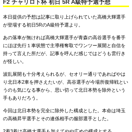
F2 チャリロト杯 初日 5R A級特予選予想
本日提供の予想は記事に取り上げられていた高橋大輝選手
が登場する初日5RのA級特予選より。
あの落車が無ければ高橋大輝選手が青森の高谷選手を番手
にほぼ先行１車状態で主導権奪取でワンツー展開と自信を
持って言えた所だが、記事を呼んだ感じではどうも雲行き
が怪しい。
波乱展開も十分考えられるが、セオリー通りであればやは
り北日本2車を押さえたいが、高谷選手が今場所復帰戦とい
うのも気になる事から、思い切って北日本勢を除外という
手もありだろう。
今回は北日本勢を完全に除外した構成とした。本命は埼玉
の高橋昇平選手とその連係相手の服部選手とした。
2着3着は高橋大選手も加えてやや広めの構成とする。