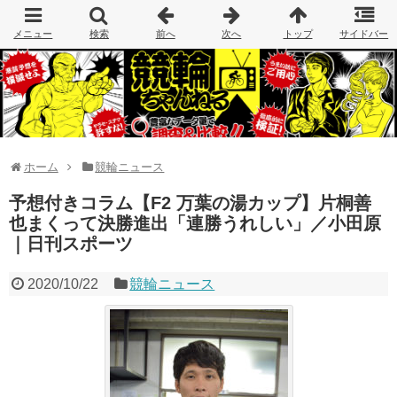
ホーム
競輪ニュース
予想付きコラム【F2 万葉の湯カップ】片桐善
也まくって決勝進出「連勝うれしい」／小田原
｜日刊スポーツ
2020/10/22
競輪ニュース