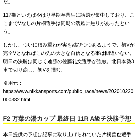
だ。
117期といえばやはり早期卒業生に話題が集中しており、こ
こまでVなしの片桐選手は同期の活躍に焦りがあったとい
う。
しかし、ついに積み重ねが実を結びつつあるようで、初Vが
完全Vとなればこの先の大きな自信となる事は間違いない。
明日の決勝は同じく連勝の佐藤礼文選手が強敵。北日本勢3
車で切り崩し、初Vを掴む。
引用元：
https://www.nikkansports.com/public_race/news/202010220
000382.html
F2 万葉の湯カップ 最終日 11R A級チ決勝予想
本日提供の予想は記事に取り上げられていた片桐善也選手