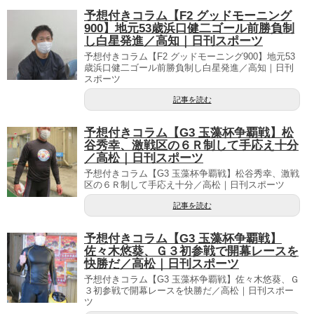
予想付きコラム【F2 グッドモーニング
900】地元53歳浜口健二ゴール前勝負制
し白星発進／高知｜日刊スポーツ
予想付きコラム【F2 グッドモーニング900】地元53
歳浜口健二ゴール前勝負制し白星発進／高知｜日刊
スポーツ
記事を読む
予想付きコラム【G3 玉藻杯争覇戦】松
谷秀幸、激戦区の６Ｒ制して手応え十分
／高松｜日刊スポーツ
予想付きコラム【G3 玉藻杯争覇戦】松谷秀幸、激戦
区の６Ｒ制して手応え十分／高松｜日刊スポーツ
記事を読む
予想付きコラム【G3 玉藻杯争覇戦】
佐々木悠葵、Ｇ３初参戦で開幕レースを
快勝だ／高松｜日刊スポーツ
予想付きコラム【G3 玉藻杯争覇戦】佐々木悠葵、Ｇ
３初参戦で開幕レースを快勝だ／高松｜日刊スポー
ツ