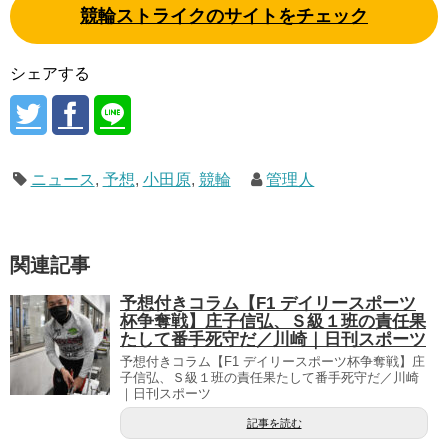
競輪ストライクのサイトをチェック
シェアする
ニュース
,
予想
,
小田原
,
競輪
管理人
関連記事
予想付きコラム【F1 デイリースポーツ
杯争奪戦】庄子信弘、Ｓ級１班の責任果
たして番手死守だ／川崎｜日刊スポーツ
予想付きコラム【F1 デイリースポーツ杯争奪戦】庄
子信弘、Ｓ級１班の責任果たして番手死守だ／川崎
｜日刊スポーツ
記事を読む