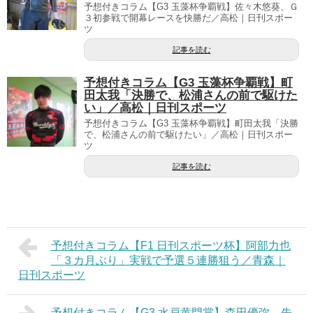
予想付きコラム【G3 玉藻杯争覇戦】佐々木悠葵、Ｇ
３初参戦で開幕レースを快勝だ／高松｜日刊スポー
ツ
記事を読む
予想付きコラム【G3 玉藻杯争覇戦】町
田太我「決勝で、松浦さんの前で駆けた
い」／高松｜日刊スポーツ
予想付きコラム【G3 玉藻杯争覇戦】町田太我「決勝
で、松浦さんの前で駆けたい」／高松｜日刊スポー
ツ
記事を読む
予想付きコラム【F1 日刊スポーツ杯】阿部力也
「３カ月ぶり」実戦で予選５連勝狙う／青森｜
日刊スポーツ
予想付きコラム【G3 水戸黄門賞】森田優弥、先