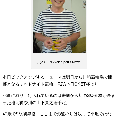
(C)2019,Nikkan Sports News.
本日ピックアップするニュースは明日から川崎競輪場で開
催となるミッドナイト競輪、F2WINTICKET杯より。
記事に取り上げられているのは来期から初のS級昇格が決ま
った地元神奈川の山下貴之選手だ。
42歳でS級初昇格。ここまでの道のりは決して平坦ではな