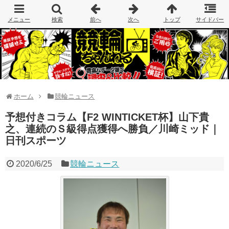
ホーム
競輪ニュース
予想付きコラム【F2 WINTICKET杯】山下貴
之、連続のＳ級得点獲得へ勝負／川崎ミッド｜
日刊スポーツ
2020/6/25
競輪ニュース