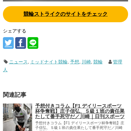
競輪ストライクのサイトをチェック
シェアする
ニュース
,
ミッドナイト競輪
,
予想
,
川崎
,
競輪
管理
人
関連記事
予想付きコラム【F1 デイリースポーツ
杯争奪戦】庄子信弘、Ｓ級１班の責任果
たして番手死守だ／川崎｜日刊スポーツ
予想付きコラム【F1 デイリースポーツ杯争奪戦】庄
子信弘、Ｓ級１班の責任果たして番手死守だ／川崎