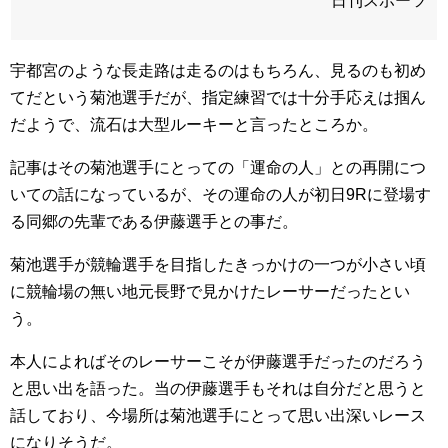
日刊スポーツ
宇都宮のような長走路は走るのはもちろん、見るのも初め
てだという菊池選手だが、指定練習では十分手応えは掴ん
だようで、流石は大型ルーキーと言ったところか。
記事はその菊池選手にとっての「運命の人」との再開につ
いての話になっているが、その運命の人が初日9Rに登場す
る同郷の先輩である伊藤選手との事だ。
菊池選手が競輪選手を目指したきっかけの一つが小さい頃
に競輪場の無い地元長野で見かけたレーサーだったとい
う。
本人によればそのレーサーこそが伊藤選手だったのだろう
と思い出を語った。当の伊藤選手もそれは自分だと思うと
話しており、今場所は菊池選手にとって思い出深いレース
になりそうだ。