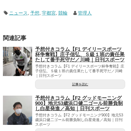
ニュース
,
予想
,
宇都宮
,
競輪
管理人
関連記事
予想付きコラム【F1 デイリースポーツ
杯争奪戦】庄子信弘、Ｓ級１班の責任果
たして番手死守だ／川崎｜日刊スポーツ
予想付きコラム【F1 デイリースポーツ杯争奪戦】庄
子信弘、Ｓ級１班の責任果たして番手死守だ／川崎
｜日刊スポーツ
記事を読む
予想付きコラム【F2 グッドモーニング
900】地元53歳浜口健二ゴール前勝負制
し白星発進／高知｜日刊スポーツ
予想付きコラム【F2 グッドモーニング900】地元53
歳浜口健二ゴール前勝負制し白星発進／高知｜日刊
スポーツ