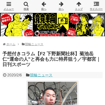
ホーム
競輪ニュース
予想付きコラム【F2 下野新聞社杯】菊池岳
仁“運命の人”と再会も力に特昇狙う／宇都宮｜
日刊スポーツ
2020/2/6
競輪ニュース