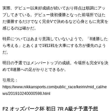
実際、デビュー以来好成績が続いており得点は順調にアッ
プしてきている。デビュー後初優勝となった前場所ではた
だ優勝するだけでなく完全Vで決めるなど心身ともに充実を
感じるのは確かだ。
特昇についてはあまり意識していないようで。「8連勝した
ら考える」とあくまで1戦1戦を大事にする方が優先のよう
だ。
明日の予選ではメンバートップの成績。今場所も完全Vを決
めて8連勝への足がかりとできるか。
引用元：
https://www.nikkansports.com/public_race/keirin/mid_cal/ne
ws/201910240000598.html
F2 オッズパーク杯 初日 7R A級チ予選予想