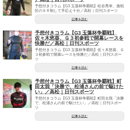
予想付きコラム【G3 玉藻杯争覇戦】松谷秀幸、激戦
区の６Ｒ制して手応え十分／高松｜日刊スポーツ
記事を読む
予想付きコラム【G3 玉藻杯争覇戦】
佐々木悠葵、Ｇ３初参戦で開幕レースを
快勝だ／高松｜日刊スポーツ
予想付きコラム【G3 玉藻杯争覇戦】佐々木悠葵、Ｇ
３初参戦で開幕レースを快勝だ／高松｜日刊スポー
ツ
記事を読む
予想付きコラム【G3 玉藻杯争覇戦】町
田太我「決勝で、松浦さんの前で駆けた
い」／高松｜日刊スポーツ
予想付きコラム【G3 玉藻杯争覇戦】町田太我「決勝
で、松浦さんの前で駆けたい」／高松｜日刊スポー
ツ
記事を読む