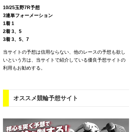
10/25玉野7R予想
3連単フォーメーション
1着 1
2着 3、5
3着 3、5、7
当サイトの予想は信用ならない、他のレースの予想も欲し
いという方は、当サイトで紹介している優良予想サイトの
利用もお勧めする。
オススメ競輪予想サイト