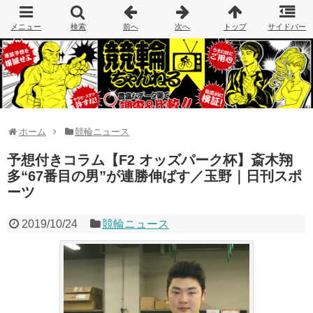
ホーム
競輪ニュース
予想付きコラム【F2 オッズパーク杯】斎木翔
多“67番目の男”が連勝伸ばす／玉野｜日刊スポ
ーツ
2019/10/24
競輪ニュース