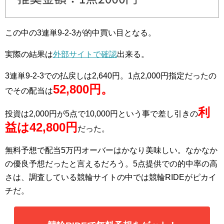
この中の3連単9-2-3が的中買い目となる。
実際の結果は
外部サイトで確認
出来る。
3連単9-2-3での払戻しは2,640円。1点2,000円指定だったの
52
,800円。
でその配当は
利
投資は2,000円が5点で10,000円という事で差し引きの
益は42
,800円
だった。
無料予想で配当5万円オーバーはかなり美味しい。なかなか
の優良予想だったと言えるだろう。5点提供での的中率の高
さは、調査している競輪サイトの中では競輪RIDEがピカイ
チだ。