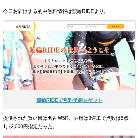
今日お届けする的中無料情報は競輪RIDEより。
競輪RIDEで無料予想をゲット
提供された買い目は名古屋5R。券種は3連単で点数は5点、
1点2,000円指定だった。