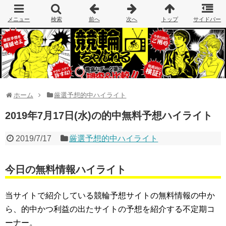
ホーム
厳選予想的中ハイライト
2019年7月17日(水)の的中無料予想ハイライト
2019/7/17
厳選予想的中ハイライト
今日の無料情報ハイライト
当サイトで紹介している競輪予想サイトの無料情報の中か
ら、的中かつ利益の出たサイトの予想を紹介する不定期コ
ーナー。