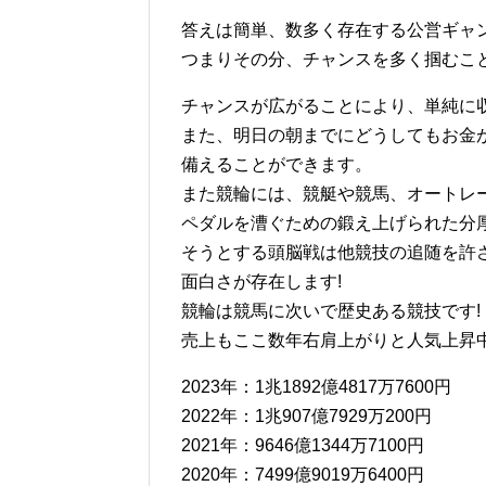
答えは簡単、数多く存在する公営ギャ
つまりその分、チャンスを多く掴むこと
チャンスが広がることにより、単純に
また、明日の朝までにどうしてもお金
備えることができます。
また競輪には、競艇や競馬、オートレ
ペダルを漕ぐための鍛え上げられた分
そうとする頭脳戦は他競技の追随を許
面白さが存在します!
競輪は競馬に次いで歴史ある競技です!
売上もここ数年右肩上がりと人気上昇中
2023年：1兆1892億4817万7600円
2022年：1兆907億7929万200円
2021年：9646億1344万7100円
2020年：7499億9019万6400円