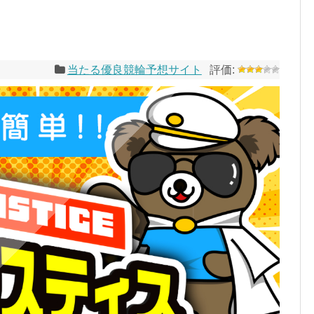
当たる優良競輪予想サイト