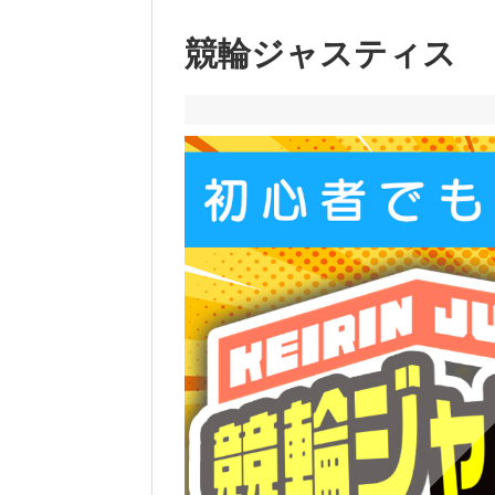
競輪ジャスティス