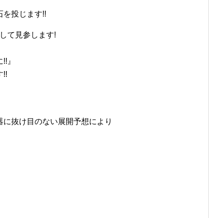
を投じます!!
して見参します!
!!』
!!
器に抜け目のない展開予想により