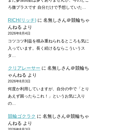
ろ微プラスです 自分だけで予想していた…
RICH(リッチ)
に
名無しさん＠競輪ちゃ
んねる
より
2026年8月4日
コツコツ利益を積み重ねられるところも気に
入っています。長く続けるならこういうス
タ…
クリアレーサー
に
名無しさん＠競輪ち
ゃんねる
より
2026年8月3日
何度か利用していますが、自分の中で「とり
あえず困ったらこれ！」というお気に入り
の…
競輪ゴクラク
に
名無しさん＠競輪ちゃ
んねる
より
2026年8月3日