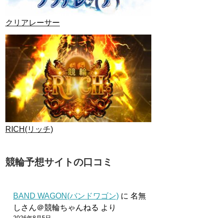
クリアレーサー
RICH(リッチ)
競輪予想サイトの口コミ
BAND WAGON(バンドワゴン)
に
名無
しさん＠競輪ちゃんねる
より