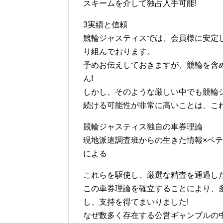
スキームを介して独占入手可能!
3実績と信頼
競輪ジャスティスでは、会員様に安定
り組んでおります。
予めお伝えしておきますが、競輪を含め
ん!
しかし、そのような厳しい中でも競輪
続ける可能性が非常に高いことは、こ
競輪ジャスティス独自の車券理論
現地派遣調査班からの生きた情報×ベ
による
これらを駆使し、厳選な精査を通過し
この車券理論を確立することにより、
し、支持を得てまいりました!
なぜ数多く存在する公営ギャンブルの