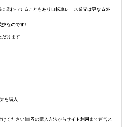
IST6に関わってることもあり自転車レース業界は更なる盛
技なのです!
ただけます
車券を購入
付けください!車券の購入方法からサイト利用まで運営ス