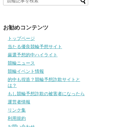
お勧めコンテンツ
トップページ
当たる優良競輪予想サイト
厳選予想的中ハイライト
競輪ニュース
競輪イベント情報
的中も捏造？競輪予想詐欺サイトと
は？
もし競輪予想詐欺の被害者になったら
運営者情報
リンク集
利用規約
お問い合わせ