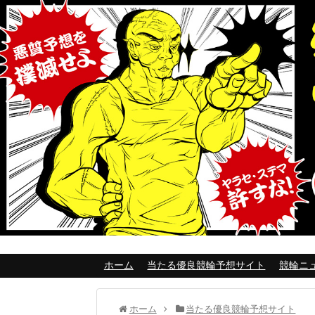
ホーム
当たる優良競輪予想サイト
競輪ニ
ホーム
当たる優良競輪予想サイト