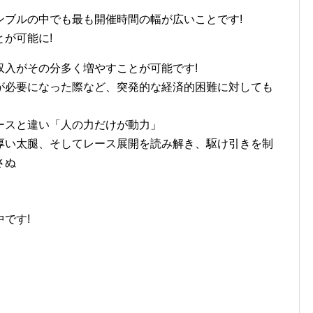
ンブルの中でも最も開催時間の幅が広いことです!
が可能に!
収入がその分多く増やすことが可能です!
が必要になった際など、突発的な経済的困難に対しても
ースと違い「人の力だけが動力」
厚い太腿、そしてレース展開を読み解き、駆け引きを制
さぬ
です!