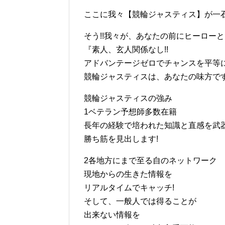
ここに我々【競輪ジャスティス】が一石
そう!!我々が、あなたの前にヒーローと
『素人、玄人関係なし!!
アドバンテージゼロでチャンスを平等に
競輪ジャスティスは、あなたの味方です
競輪ジャスティスの強み
1ベテラン予想師多数在籍
長年の経験で培われた知識と直感を武
勝ち筋を見出します!
2各地方にまで至る自のネットワーク
現地からの生きた情報を
リアルタイムでキャッチ!
そして、一般人では得ることが
出来ない情報を