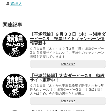
管理人
関連記事
【平塚競輪】９月３０日（木）～湘南ダ
ービーG３ 投票サイトキャンぺーン情
報更新中
９月３０日（木）～１０月３日（日）湘南ダービー
G３ 各投票サイトにおいても実施中のキャンぺーン
情報を更新していきます
記事を読む
【平塚競輪場】湘南ダービーG３ 特設
サイト更新中！
９月３０日（木）から平塚競輪場で開催される今年
最大のレース ！！湘南ダービーG３！！ S級S班４
人をはじめ、今が旬の選手たちが来...
記事を読む