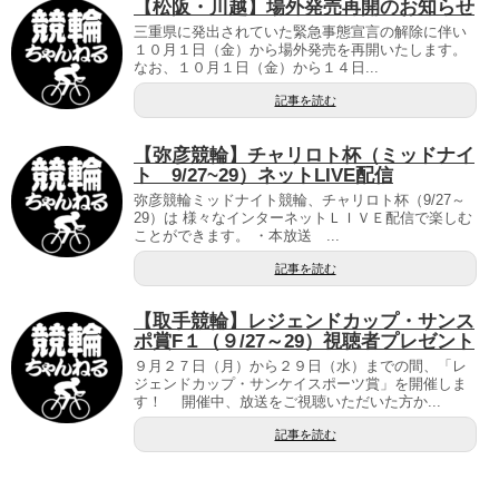
【松阪・川越】場外発売再開のお知らせ
三重県に発出されていた緊急事態宣言の解除に伴い
１０月１日（金）から場外発売を再開いたします。
なお、１０月１日（金）から１４日...
記事を読む
【弥彦競輪】チャリロト杯（ミッドナイ
ト 9/27~29）ネットLIVE配信
弥彦競輪ミッドナイト競輪、チャリロト杯（9/27～
29）は 様々なインターネットＬＩＶＥ配信で楽しむ
ことができます。 ・本放送 ...
記事を読む
【取手競輪】レジェンドカップ・サンス
ポ賞F１（９/27～29）視聴者プレゼント
９月２７日（月）から２９日（水）までの間、「レ
ジェンドカップ・サンケイスポーツ賞」を開催しま
す！ 開催中、放送をご視聴いただいた方か...
記事を読む