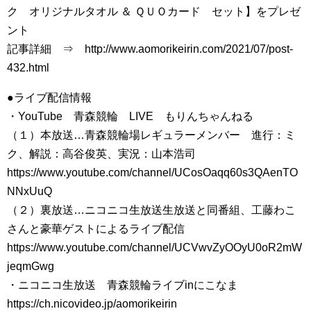
ク オリジナルタオル ＆ ＱＵＯカード セット】をプレゼ
ント
記事詳細 ⇒ http://www.aomorikeirin.com/2021/07/post-
432.html
●ライブ配信情報
・YouTube 青森競輪 LIVE もりんちゃんねる
（１）本放送…青森競輪場レギュラーメンバー 進行：ミ
ク、解説：高谷俊英、実況：山本浩司
https://www.youtube.com/channel/UCosOaqq60s3QAenTO
NNxUuQ
（２）裏放送…ニコニコ生放送生放送と同番組、工藤わこ
さんと豪華ゲストによるライブ配信
https://www.youtube.com/channel/UCVwvZyOOyU0oR2mW
jeqmGwg
・ニコニコ生放送 青森競輪ライブinにこなま
https://ch.nicovideo.jp/aomorikeirin