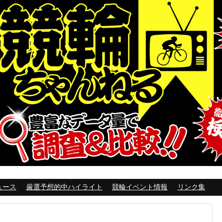
ュース
厳選予想的中ハイライト
競輪イベント情報
リンク集