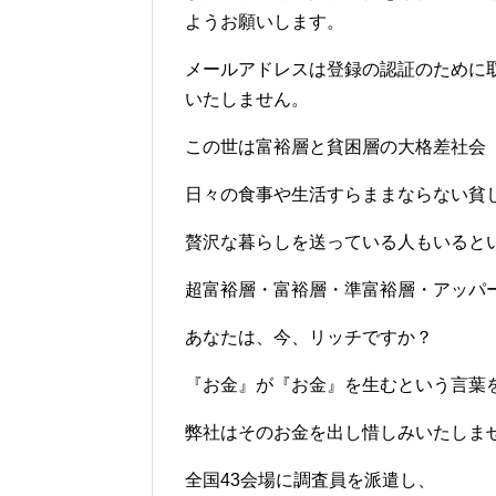
ようお願いします。
メールアドレスは登録の認証のために
いたしません。
この世は富裕層と貧困層の大格差社会
日々の食事や生活すらままならない貧
贅沢な暮らしを送っている人もいると
超富裕層・富裕層・準富裕層・アッパ
あなたは、今、リッチですか？
『お金』が『お金』を生むという言葉
弊社はそのお金を出し惜しみいたしま
全国43会場に調査員を派遣し、