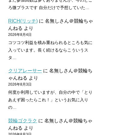
ろ微プラスです 自分だけで予想していた…
RICH(リッチ)
に
名無しさん＠競輪ちゃ
んねる
より
2026年8月4日
コツコツ利益を積み重ねられるところも気に
入っています。長く続けるならこういうス
タ…
クリアレーサー
に
名無しさん＠競輪ち
ゃんねる
より
2026年8月3日
何度か利用していますが、自分の中で「とり
あえず困ったらこれ！」というお気に入り
の…
競輪ゴクラク
に
名無しさん＠競輪ちゃ
んねる
より
2026年8月3日