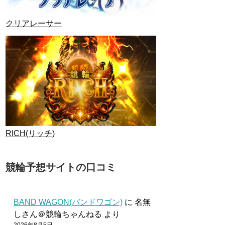
クリアレーサー
RICH(リッチ)
競輪予想サイトの口コミ
BAND WAGON(バンドワゴン)
に
名無
しさん＠競輪ちゃんねる
より