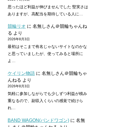
思ったほど利益が伸びませんでした 堅実さは
ありますが、高配当を期待している人に…
競輪リオ
に
名無しさん＠競輪ちゃんね
る
より
2026年8月3日
最初はそこまで有名じゃないサイトなのかな
と思っていましたが、使ってみると場所に
よ…
ケイリン物語
に
名無しさん＠競輪ちゃ
んねる
より
2026年8月3日
気軽に参加しながらでも少しずつ利益が積み
重なるので、副収入くらいの感覚で続けら
れ…
BAND WAGON(バンドワゴン)
に
名無