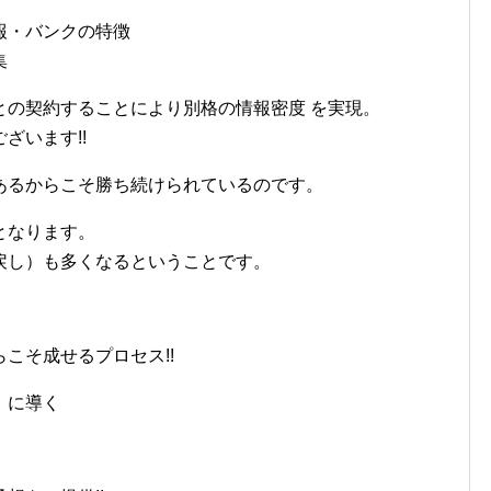
報・バンクの特徴
集
との契約することにより別格の情報密度 を実現。
ざいます!!
あるからこそ勝ち続けられているのです。
となります。
戻し）も多くなるということです。
こそ成せるプロセス!!
』に導く