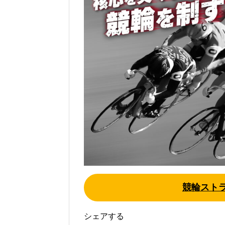
競輪スト
シェアする