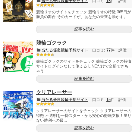
当たる優良競輪予想サイト
口コミ:
15
件
競輪リオのサイトをチェック 競輪リオの特徴 365日が
勝負の舞台 そのカードが、あなたの未来を動かす。
...
記事を読む
競輪ゴクラク
当たる優良競輪予想サイト
口コミ:
77
件
競輪ゴクラクのサイトをチェック 競輪ゴクラクの特徴
サイトログインなしで使える LINEだけで全部できち
ゃう...
記事を読む
クリアレーサー
当たる優良競輪予想サイト
口コミ:
15
件
クリアレーサーのサイトをチェック クリアレーサーの
特徴 不透明を一掃スタートから安心の徹底支援！量り
ない勝利への最...
記事を読む