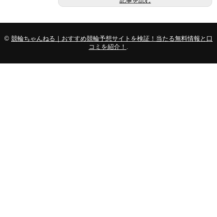
記事を読む
©
競輪ちゃんねる｜おすすめ競輪予想サイトを検証！当たる無料情報と口
コミを紹介！
.