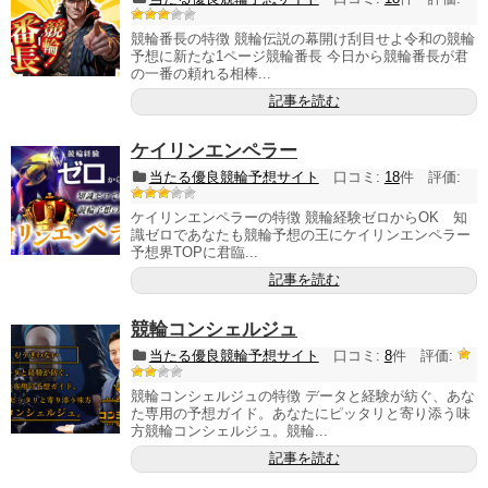
競輪番長の特徴 競輪伝説の幕開け刮目せよ令和の競輪
予想に新たな1ページ競輪番長 今日から競輪番長が君
の一番の頼れる相棒...
記事を読む
ケイリンエンペラー
当たる優良競輪予想サイト
口コミ:
18
件
ケイリンエンペラーの特徴 競輪経験ゼロからOK 知
識ゼロであなたも競輪予想の王にケイリンエンペラー
予想界TOPに君臨...
記事を読む
競輪コンシェルジュ
当たる優良競輪予想サイト
口コミ:
8
件
競輪コンシェルジュの特徴 データと経験が紡ぐ、あな
た専用の予想ガイド。あなたにピッタリと寄り添う味
方競輪コンシェルジュ。競輪...
記事を読む