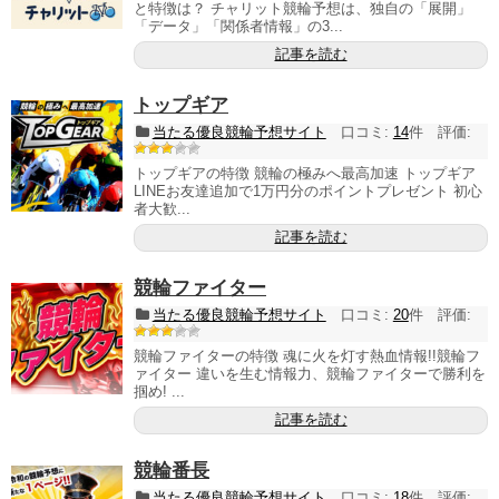
と特徴は？ チャリット競輪予想は、独自の「展開」
「データ」「関係者情報」の3...
記事を読む
トップギア
当たる優良競輪予想サイト
口コミ:
14
件
トップギアの特徴 競輪の極みへ最高加速 トップギア
LINEお友達追加で1万円分のポイントプレゼント 初心
者大歓...
記事を読む
競輪ファイター
当たる優良競輪予想サイト
口コミ:
20
件
競輪ファイターの特徴 魂に火を灯す熱血情報!!競輪フ
ァイター 違いを生む情報力、競輪ファイターで勝利を
掴め! ...
記事を読む
競輪番長
当たる優良競輪予想サイト
口コミ:
18
件