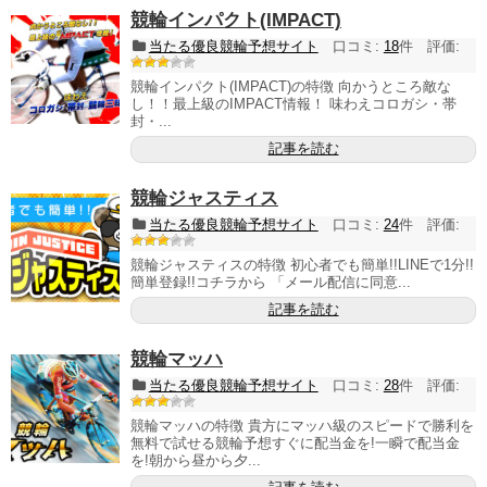
競輪インパクト(IMPACT)
当たる優良競輪予想サイト
口コミ:
18
件
競輪インパクト(IMPACT)の特徴 向かうところ敵な
し！！最上級のIMPACT情報！ 味わえコロガシ・帯
封・...
記事を読む
競輪ジャスティス
当たる優良競輪予想サイト
口コミ:
24
件
競輪ジャスティスの特徴 初心者でも簡単!!LINEで1分!!
簡単登録!!コチラから 「メール配信に同意...
記事を読む
競輪マッハ
当たる優良競輪予想サイト
口コミ:
28
件
競輪マッハの特徴 貴方にマッハ級のスピードで勝利を
無料で試せる競輪予想すぐに配当金を!一瞬で配当金
を!朝から昼から夕...