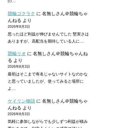
の…
競輪ゴクラク
に
名無しさん＠競輪ちゃ
んねる
より
2026年8月3日
思ったほど利益が伸びませんでした 堅実さは
ありますが、高配当を期待している人に…
競輪リオ
に
名無しさん＠競輪ちゃんね
る
より
2026年8月3日
最初はそこまで有名じゃないサイトなのかな
と思っていましたが、使ってみると場所に
よ…
ケイリン物語
に
名無しさん＠競輪ちゃ
んねる
より
2026年8月3日
気軽に参加しながらでも少しずつ利益が積み