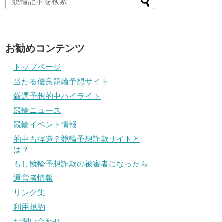
お勧めコンテンツ
トップページ
当たる優良競輪予想サイト
厳選予想的中ハイライト
競輪ニュース
競輪イベント情報
的中も捏造？競輪予想詐欺サイトと
は？
もし競輪予想詐欺の被害者になったら
運営者情報
リンク集
利用規約
お問い合わせ