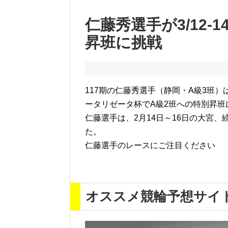
仁藤秀選手が3/12-
昇班に挑戦
117期の仁藤秀選手（静岡・A級3班）
ータリゼータ杯でA級2班への特別昇班
仁藤選手は、2月14日～16日の大宮、
た。
仁藤選手のレースにご注目ください
オススメ競輪予想サイ