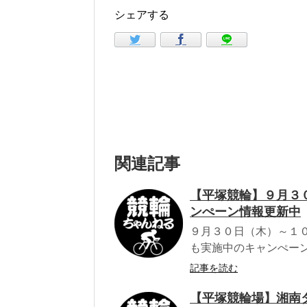
シェアする
関連記事
【平塚競輪】９月３
ンぺーン情報更新中
９月３０日（木）～１
も実施中のキャンぺー
記事を読む
【平塚競輪場】湘南