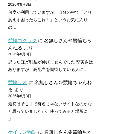
2026年8月3日
何度か利用していますが、自分の中で「とり
あえず困ったらこれ！」というお気に入り
の…
競輪ゴクラク
に
名無しさん＠競輪ちゃ
んねる
より
2026年8月3日
思ったほど利益が伸びませんでした 堅実さは
ありますが、高配当を期待している人に…
競輪リオ
に
名無しさん＠競輪ちゃんね
る
より
2026年8月3日
最初はそこまで有名じゃないサイトなのかな
と思っていましたが、使ってみると場所に
よ…
ケイリン物語
に
名無しさん＠競輪ちゃ