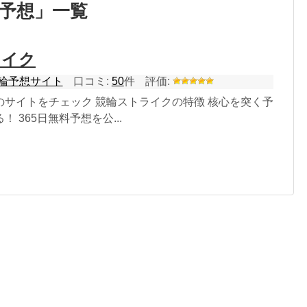
予想
」
一覧
ライク
輪予想サイト
口コミ:
50
件
のサイトをチェック 競輪ストライクの特徴 核心を突く予
 365日無料予想を公...