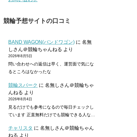
競輪予想サイトの口コミ
BAND WAGON(バンドワゴン)
に
名無
しさん＠競輪ちゃんねる
より
2026年8月5日
問い合わせへの返信は早く、運営面で気にな
るところはなかったな
競輪スパーク
に
名無しさん＠競輪ちゃ
んねる
より
2026年8月4日
見るだけでも参考になるので毎日チェックし
ています 正直無料だけでも競輪できる人な…
チャリスタ
に
名無しさん＠競輪ちゃん
ねる
より