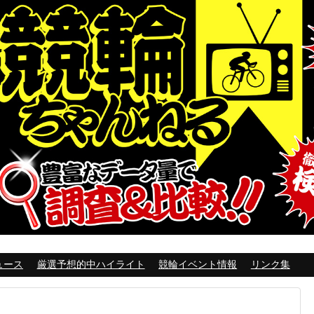
ュース
厳選予想的中ハイライト
競輪イベント情報
リンク集