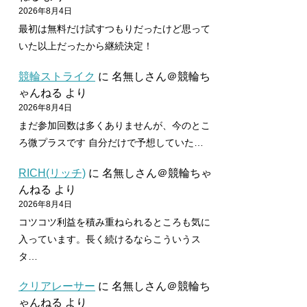
2026年8月4日
最初は無料だけ試すつもりだったけど思って
いた以上だったから継続決定！
競輪ストライク
に
名無しさん＠競輪ち
ゃんねる
より
2026年8月4日
まだ参加回数は多くありませんが、今のとこ
ろ微プラスです 自分だけで予想していた…
RICH(リッチ)
に
名無しさん＠競輪ちゃ
んねる
より
2026年8月4日
コツコツ利益を積み重ねられるところも気に
入っています。長く続けるならこういうス
タ…
クリアレーサー
に
名無しさん＠競輪ち
ゃんねる
より