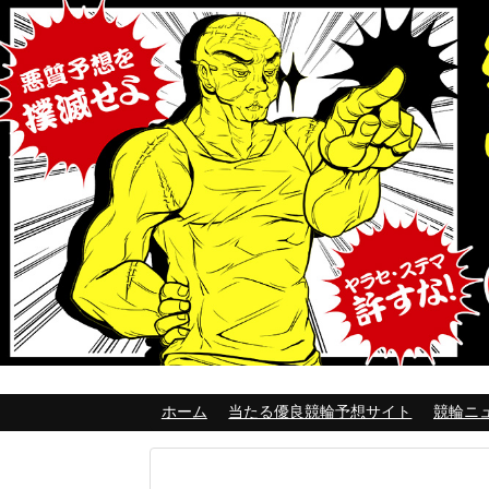
ホーム
当たる優良競輪予想サイト
競輪ニ