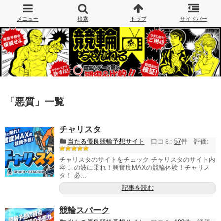
「
悪質
」
一覧
チャリスタ
当たる優良競輪予想サイト
口コミ:
57
件
チャリスタのサイトをチェック チャリスタのサイト内
容 この波に乗れ！興奮度MAXの競輪体験！チャリス
タ！ 必...
記事を読む
競輪スパーク